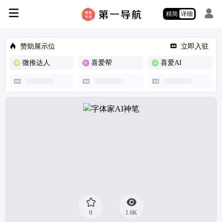
精简
详细
赞助展示位
立即入驻
微推达人
喜爱帮
喜爱AI
0
1.6K