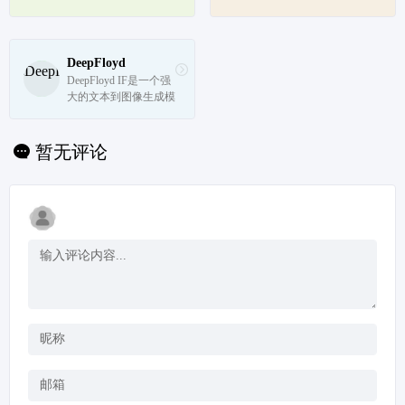
需求，...
字库，包含字神古代名
经网络技术为用户提供
人字体、古籍雕版复刻
智能的字体推荐。无论
字体、现代书法字体、
是设计师还是普通用
国风创新字体等，也包
户，都可以轻松地找到
DeepFloyd
含隶书、楷书、行书、
美观且协调的字体组
DeepFloyd IF是一个强
草书等经典字体，提供
合，提升设计作品的整
大的文本到图像生成模
正版字体...
体视觉效果。
型，能够生成高分辨率
和逼真度的图像。它结
合了先进的语言理解和
暂无评论
图像生成技术，提供了
多种功能，如超分辨
率、风格迁移和零样本
学习。