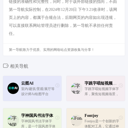
链接的准确性和完整性，同时，对于该外部链接的指向，不由
第一导航实际控制，在2024年12月20日 下午3:21收录时，该网
页上的内容，都属于合规合法，后期网页的内容如出现违规，
可以直接联系网站管理员进行删除，第一导航不承担任何责
任。
第一导航致力于优质、实用的网络站点资源收集与分享！
相关导航
云图AI
字跳字唱短视频字体
室内/建筑/景观/展厅等
字跳字唱短视频字体字
设计师Ai绘图平台
库，聚焦短视频场景，
提供短视频字体，抖音
字体，字幕字体，影视
字体，vlog字体，艺术
字体，剪映字体等字体
字神国风书法字体
Fontjoy
免费下载，满足片头、
字神国风书法字体字
Fontjoy是一个创新的字
封面、字幕、花字应用
库，是一个国风类字体
体配对工具，它通过神