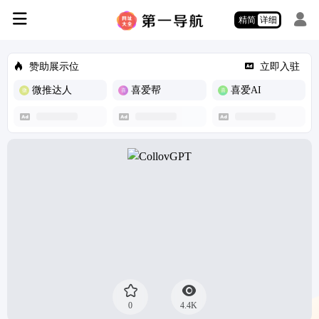
精简
详细
赞助展示位
立即入驻
微推达人
喜爱帮
喜爱AI
0
4.4K