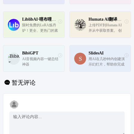
允许用户创建个性化的
AI化身视频。用户可以
上传自拍视频，输入文
本，并生成支持147种
LiblibAI·哩布哩布AI【官网】
Humata AI翻译站点
语言的多语言视频内
限时免费的LoRA炼丹
上传PDF到Humata AI
容。
炉！更全、更热门的素
并从中获取答案。 创
材，为所有AI绘画者提
建报告的速度提高100
供更得心应手的平台，
倍。理解技术文档的速
持续深耕专业领域。
度提高100倍。分析法
律的文档的速度提高10
BibiGPT
SlidesAI
0倍
AI音视频内容一键总结
用AI在几秒钟内创建演
神器
示幻灯片，帮助你完成
所有的PPT设计和制作
工作
暂无评论