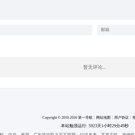
暂无评论...
Copyright © 2010-2026 第一导航
╎
网站地图
╎
用户协议
╎
本站勉强运行: 5923天1小时29分50秒
料、信息、资源、广告等均取之于互联网，仅供参考。其真实性、准确性