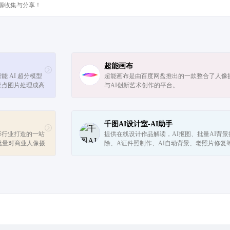
源收集与分享！
超能画布
智能 AI 超分模型
超能画布是由百度网盘推出的一款整合了人像
噪点图片处理成高
与AI创新艺术创作的平台。
损老照片修复和老
千图AI设计室-AI助手
影行业打造的一站
提供在线设计作品解读，AI抠图、批量AI背景
批量对商业人像摄
除、A证件照制作、AI自动背景、老照片修复
脑端软件，轻松易
能，更有设计师彩虹屁模块，让AI每天夸夸助
像...
计师释放无限创意。