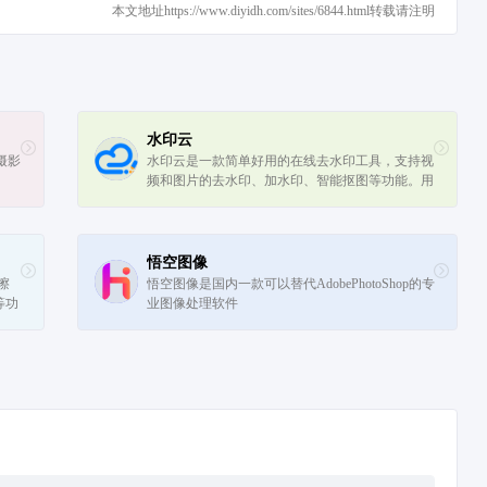
本文地址https://www.diyidh.com/sites/6844.html转载请注明
水印云
摄影
水印云是一款简单好用的在线去水印工具，支持视
频和图片的去水印、加水印、智能抠图等功能。用
户可以通过上传图片或视频，框选或涂抹需要处理
的区域，一键去除水印。水印云还支持...
悟空图像
擦
悟空图像是国内一款可以替代AdobePhotoShop的专
等功
业图像处理软件
力设