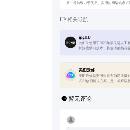
第一导航致力于优质、实用的网络站点资
相关导航
jpgHD
jpgHD 使用了2023年最先进人工
和深度学习技术，将低清破损有
画质高分辨率图片，同时支持破
照片上色。
美图云修
美图云修是美图公司专为商业摄
式AI修图解决方案，是一款可以
影图片进行一键精修的AI智能电
用，只需简单操作即可完成高品质人
暂无评论