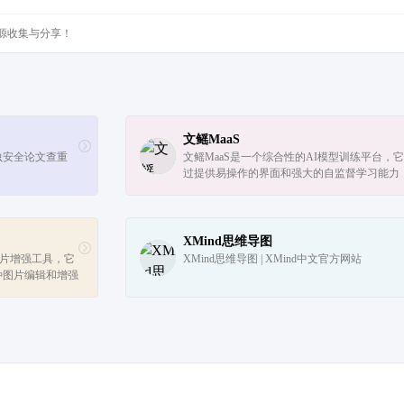
源收集与分享！
文鳐MaaS
虫安全论文查重
文鳐MaaS是一个综合性的AI模型训练平台，
过提供易操作的界面和强大的自监督学习能力
用户能够根据自己的特定需求快速定制和部署A
型。
XMind思维导图
I图片增强工具，它
XMind思维导图 | XMind中文官方网站
种图片编辑和增强