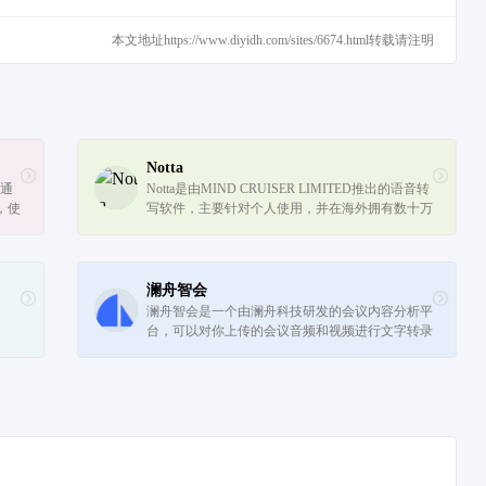
本文地址https://www.diyidh.com/sites/6674.html转载请注明
Notta
它通
Notta是由MIND CRUISER LIMITED推出的语音转
，使
写软件，主要针对个人使用，并在海外拥有数十万
I模
用户。这款软件具有录音实时转写、音/视频导入
转写、文本多格式导出、音频标记等功能，...
澜舟智会
澜舟智会是一个由澜舟科技研发的会议内容分析平
台，可以对你上传的会议音频和视频进行文字转录
和深度智能分析。通过对分析结果的展示和交互，
你可以对会议的关键信息进行快速的理...