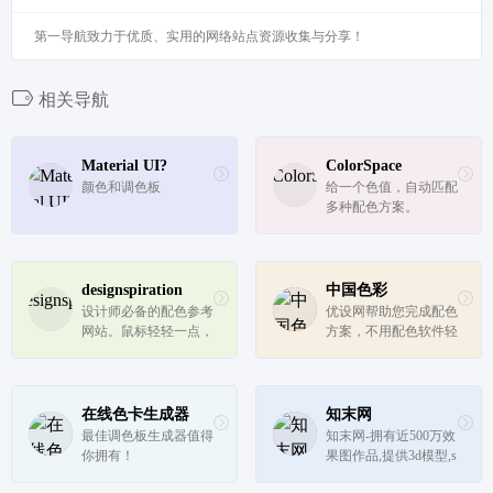
第一导航致力于优质、实用的网络站点资源收集与分享！
相关导航
Material UI?
ColorSpace
颜色和调色板
给一个色值，自动匹配
多种配色方案。
designspiration
中国色彩
设计师必备的配色参考
优设网帮助您完成配色
网站。鼠标轻轻一点，
方案，不用配色软件轻
切换一种配色，获取设
松配色。是网页配色、
计灵感，还可搜索图
设计师配色的实用网页
片。
配色工具。
在线色卡生成器
知末网
最佳调色板生成器值得
知末网-拥有近500万效
你拥有！
果图作品,提供3d模型,s
u模型,材质贴图,cad图