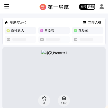
精简
详细
赞助展示位
立即入驻
微推达人
喜爱帮
喜爱AI
0
1.8K