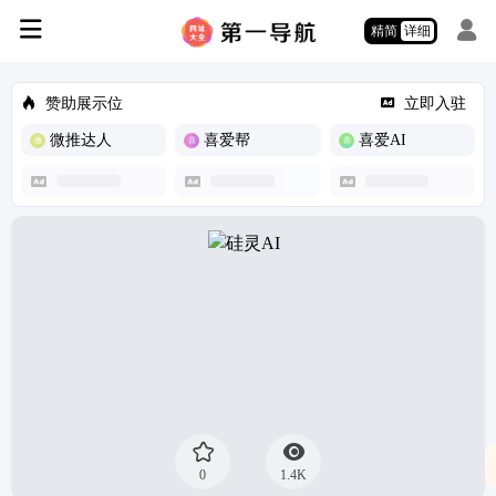
精简
详细
赞助展示位
立即入驻
微推达人
喜爱帮
喜爱AI
0
1.4K