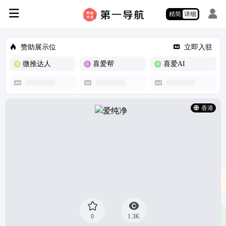
精简
详细
赞助展示位
立即入驻
微推达人
喜爱帮
喜爱AI
香港
0
1.3K