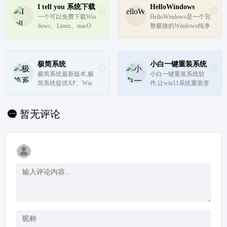
版系统下载,而吻妻是
I tell you 系统下载
HelloWindows
一位有态度,有原则的
一个可以免费下载Win
HelloWindows是一个完
不随波逐流的系统爱好
dows、Linux、macO
整极致的Windows纯净
者。
S、Chromium OS等各
系统下载站，不夹带任
类型原版系统的网站！
何私货，系统全部来源
于微软官方原版，本站
只是收录官方发布的系
极简系统
小白一键重装系统
统以及工具，方便大家
极简系统最新版本,极
小白一键重装系统软
下载，请放心使用。永
简系统提供XP、Win
件,让win11系统重装变
久在线：...
7、win10、纯净版、办
得简单!支持所有电脑
公版系统下载,免激活,
品牌重装系统以及一键
每月更新,一键安装，
装机原版系统,包括一
暂无评论
下载windows系统，爱
键重装系统xp/win7/win
上极简系统
8/win10/win11在线安装
系统，免费提供7x24小
时升级win...