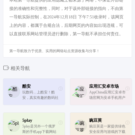
本站第一导航提供的应用隐藏王都来源于网络，不保证外部链
接的准确性和完整性，同时，对于该外部链接的指向，不由第
一导航实际控制，在2024年12月18日 下午7:51收录时，该网页
上的内容，都属于合规合法，后期网页的内容如出现违规，可
以直接联系网站管理员进行删除，第一导航不承担任何责任。
第一导航致力于优质、实用的网络站点资源收集与分享！
相关导航
酷安
应用汇安卓市场
玩数码，上酷安！酷
AppChina应用汇安卓市
安，真实有趣的数码社
场官网为安卓手机用户
区。快来下载酷安APP
提供最新最全的安卓软
体验吧。
件,安卓游戏下载资源,
让安卓手机应用,安卓
手机游戏丰富多彩,App
5play
豌豆荚
China应用汇是安卓网
5play是另外一个俄罗
豌豆荚是一家提供绿色
上最贴心的Android软
斯的手机app下载网站
安全应用与游戏的下载