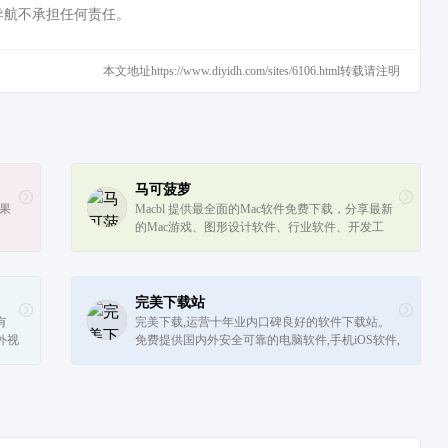
导航不承担任何责任。
本文地址https://www.diyidh.com/sites/6106.html转载请注明
马可菠萝
苹果
Macbl 提供最全面的Mac软件免费下载，分享最新
的Mac游戏、图形设计软件、行业软件、开发工
具、媒体工具、网络工具、系统工具等，为你搭建
最专业的苹果软件免费下载平台。
完美下载站
有
完美下载,运营十年业内口碑良好的软件下载站。
外视
免费提供国内外安全可靠的电脑软件,手机iOS软件,
型和
安卓应用下载,Mac软件下载下载软件就来完美下
载！