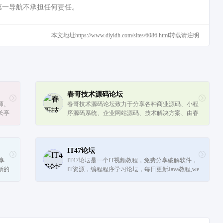
第一导航不承担任何责任。
本文地址https://www.diyidh.com/sites/6086.html转载请注明
春哥技术源码论坛
师、
春哥技术源码论坛致力于分享各种商业源码、小程
长亭
序源码系统、企业网站源码、技术解决方案、由春
品技
哥团队运营，愿景降低中小站长建站成本，我们保
证每一个源码都是精品。
IT47论坛
享
IT47论坛是一个IT视频教程，免费分享破解软件，
新的
IT资源，编程程序学习论坛，每日更新Java教程,we
加入
b前端教程,python,PHP,ios,android,人工智能,大数据,
C/C++,linux,go语言,微信小程序...