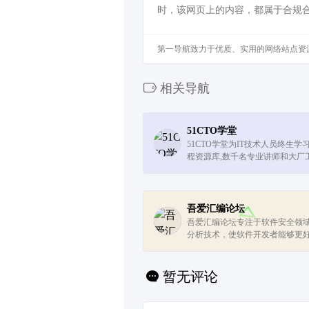
时，该网页上的内容，都属于合规
第一导航致力于优质、实用的网络站点资
相关导航
51CTO学堂
51CTO学堂为IT技术人员终生
程资源库,数千名专业讲师和大厂
了数万门在线视频课程,几乎覆盖了
领域:java、python、php、c、前端
吾爱汇编论坛
吾爱汇编论坛专注于软件安全领
分析技术，使软件开发者能够更
陷，修复软件漏洞，提升软件安
低。大量的软件加密解密教程，使软
暂无评论