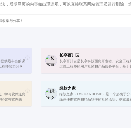
合法，后期网页的内容如出现违规，可以直接联系网站管理员进行删除，
源收集与分享！
长亭百川云
学习提供最丰富的课
长亭百川云是长亭科技面向开发者、安全工程
工程师倾力分享
运维工程师的用户社区和产品服务平台，基于
IT技术的各个
多年一线安全攻防经验以及广泛应用的安全产
、数据...
术沉淀，提供在线一站式安全解决方案...
绿软之家
域。学习软件逆向
绿软之家（LVRUANHOME）是一个热衷于分
好的弥补软件缺
绿色便携软件和精品软件的社区论坛。探索最
全，将损失降为最
软件技术，解决问题，交流经验，尽在这里！
件开...
我们，开启您的软件之旅！