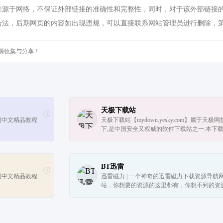
于网络，不保证外部链接的准确性和完整性，同时，对于该外部链接的指向，不
合法，后期网页的内容如出现违规，可以直接联系网站管理员进行删除，
源收集与分享！
天极下载站
创中文精品教程
天极下载站【mydown.yesky.com】属于天极网
下,是中国安全又权威的软件下载站之一.本下
主要提供海量正版软件本地纯净,安全,无捆绑
下载服务,热门软件和游戏应有尽有,更新...
BT迅雷
创中文精品教程
迅雷磁力 | 一个神奇的迅雷磁力下载资源导航
站，你想要的资源的这里都有，你想不到的资
里也有，赶快来看看吧！BT下载、小说、游戏
影视、音乐、图片、设计、软件应有尽有。...