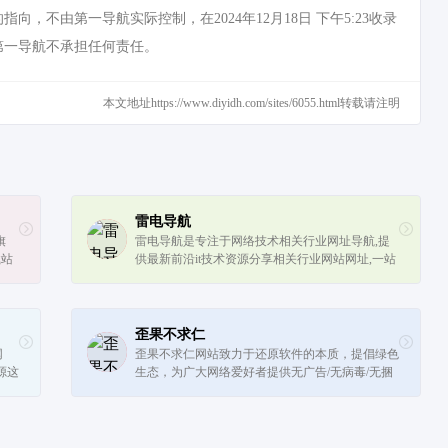
由第一导航实际控制，在2024年12月18日 下午5:23收录
第一导航不承担任何责任。
本文地址https://www.diyidh.com/sites/6055.html转载请注明
雷电导航
旗
雷电导航是专注于网络技术相关行业网址导航,提
载站
供最新前沿it技术资源分享相关行业网站网址,一站
软件
式网络技术学习起点站,用心打造最实用的技术网
站导航!
歪果不求仁
网
歪果不求仁网站致力于还原软件的本质，提倡绿色
源这
生态，为广大网络爱好者提供无广告/无病毒/无捆
、
绑/效率软件。