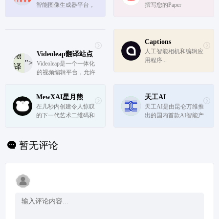
智能图像生成器平台，
撰写您的Paper
允许用户上传自己(或
其他人)家的图像，并
根据17种预选风格之一
生成新的外观和布局。
Captions
它是日益增长的人工智
人工智能相机和编辑应
Videoleap
翻译站点
翻
能图像生成器生态系统
用程序...
">
Videoleap是一个一体化
译
的一部分...
的视频编辑平台，允许
站
用户创建、个性化和分
点
享他们的创作。它提供
MewXAI星月熊
天工AI
了广泛的工具，模板，
在几秒内创建令人惊叹
天工AI是由昆仑万维推
声音效果，贴纸，字
的下一代艺术二维码和
出的国内首款AI智能产
体，慢镜头，和更多。
艺术字
品，深度融合AI大模型
它易于使用，并为用户
能力，旨在全面提升用
提供直观...
户的搜索体验。它提供
暂无评论
快速、可靠的交互式搜
索服务，并集成了AI对
话、AI写作等常用功
能，帮助...