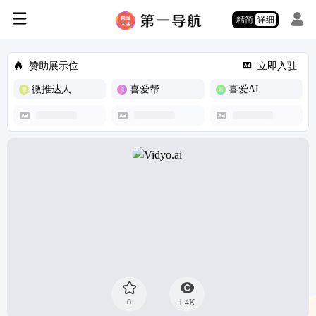
精简
详细
赞助展示位
立即入驻
微推达人
喜爱帮
喜爱AI
0
1.4K