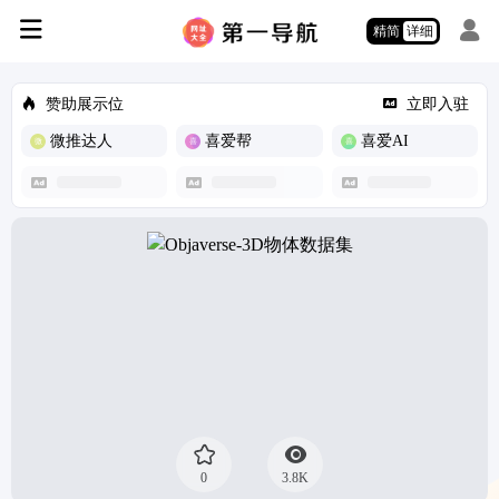
精简
详细
赞助展示位
立即入驻
微推达人
喜爱帮
喜爱AI
0
3.8K