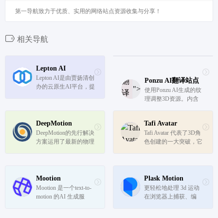
第一导航致力于优质、实用的网络站点资源收集与分享！
相关导航
Lepton AI
Lepton AI是由贾扬清创
Ponzu AI
翻译站点
翻
办的云原生AI平台，提
">
使用Ponzu AI生成的纹
译
供了一系列工具和服
理调整3D资源。内含
站
务，降低AI应用开发的
多种纹理材质包括：风
门槛，帮助开发者更容
点
俗、真实、浮世绘、赛
易地完成创建、部署和
DeepMotion
Tafi Avatar
博朋克、蒸汽朋克、水
扩展任务。它提供了 P
DeepMotion的先行解决
Tafi Avatar 代表了3D角
彩、线条、新艺术风
ython SDK 和云计算平
方案运用了最新的物理
色创建的一大突破，它
格、印象派、香椿等。
台。Pyth...
模拟、运动感知、运动
结合了20年的3D简化
图形以及人类智能技术
专业知识和先进的AI技
来创造一个活灵活现的
术。无论是初学者还是
展览。
专业创作者，Tafi都提
Mootion
Plask Motion
供了一个快速、有趣且
Mootion 是一个text-to-
更轻松地处理 3d 运动 
有回报的创作体验。
motion 的AI 生成服
在浏览器上捕获、编
务，让使用者以文字指
辑、播放和共享动
令的方式定义所需的动
画。 只需几分钟。