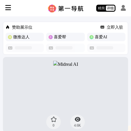
精简
详细
赞助展示位
立即入驻
微推达人
喜爱帮
喜爱AI
0
4.6K