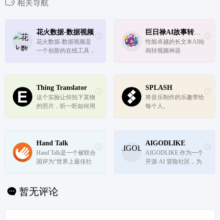
相关导航
花火数据-数据视频
巨日禄AI故事转视频神器
花火数据-数据视频是
性能卓越的长文本AI绘
一个创新的在线工具，
画转视频神器
它通过视频形式让数据
动起来，帮助用户在商
业演示、教育、市场营
销等多个领域中更有效
Thing Translator
SPLASH
地沟通和分享数据信
这个实验让你拍下某物
将音乐制作的乐趣带给
息。
的照片，听一听如何用
每个人。
另一种语言说它。这只
是使用谷歌的机器学习
API可以实现的一个示
例，而不需要深入研究
Hand Talk
AIGODLIKE
机器学习的细节。
Hand Talk是一个被联合
AIGODLIKE 作为一个
国评为“世界上最佳社
开源 AI 冒险社区，为 
交应用”的免费手语翻
AI 爱好者和专业人士
译产品。该产品支持英
提供了一个分享、学习
语到美国手语（ASL）
和交流的平台。通过丰
暂无评论
和葡萄牙语到巴西手语
富的功能和实时更新的
（Libras）的翻译，已
内容，AIGODLIKE 旨
获得超过400万次下
在激发社区成员的创造