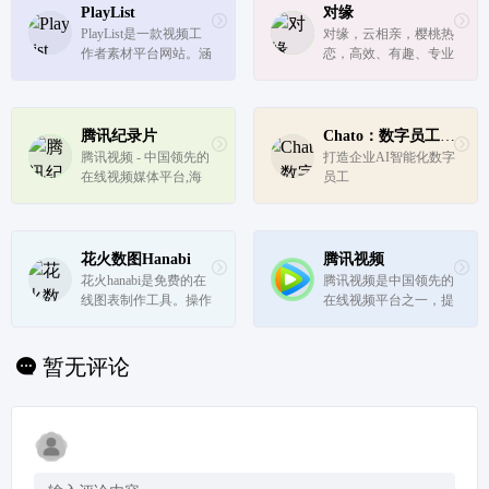
PlayList
对缘
PlayList是一款视频工
对缘，云相亲，樱桃热
作者素材平台网站。涵
恋，高效、有趣、专业
盖音乐、音效、视频、
的视频相亲恋爱平
AI语音四个种类的内容
台！ 樱桃好吃树难
资源，一站式解决视频
摘，姑娘好看口难开，
工作者的素材需求。海
视频相亲求姻缘，姑娘
腾讯纪录片
Chato：数字员工_智能客服
量库存资源，覆盖多数
有意回信来！ 这里有
腾讯视频 - 中国领先的
打造企业AI智能化数字
业务场景，每次下载均
专业且平易近人的红娘
在线视频媒体平台,海
员工
提供正...
帮你牵线！红娘...
量高清视频在线观看
花火数图Hanabi
腾讯视频
花火hanabi是免费的在
腾讯视频是中国领先的
线图表制作工具。操作
在线视频平台之一，提
简单，降低可视化信息
供了一个集新闻、电
生产门槛。化繁为简，
影、电视剧、综艺、动
将枯燥的数据转化成易
漫、音乐、直播等多种
暂无评论
懂的图表，为数据和信
内容于一体的综合性视
息增值。数可视专注数
频平台。
据可视化，致力通过数
据技术...