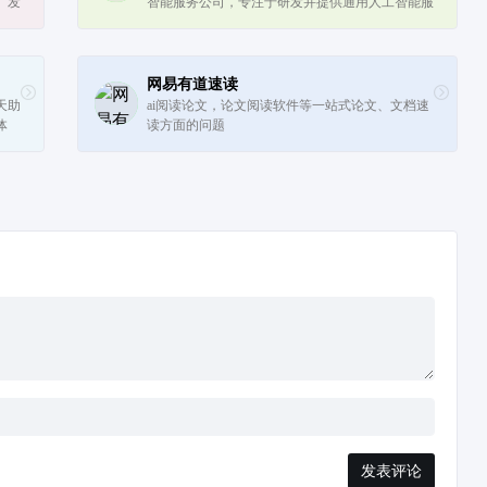
。发
智能服务公司，专注于研发并提供通用人工智能服
务。公司的目标是打造中国版的OpenAI基础大模
型及颠覆性的上层应用。
网易有道速读
天助
ai阅读论文，论文阅读软件等一站式论文、文档速
体
读方面的问题
了多
发表评论