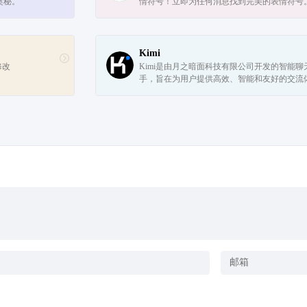
奥秘。
情符号！立即为任何消息找到完美的表情符号
现表情符号的含义并增强你的消息。
Kimi
修改
Kimi是由月之暗面科技有限公司开发的智能聊
手，旨在为用户提供高效、智能和友好的交流
验。作为一款先进的人工智能产品，Kimi集成
种功能和特点，使其能够满足用户在多种...