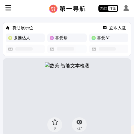
精简
详细
赞助展示位
立即入驻
微推达人
喜爱帮
喜爱AI
0
727