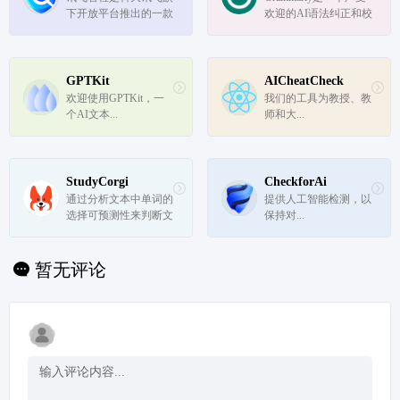
下开放平台推出的一款
欢迎的AI语法纠正和校
人工智能写作、校对/
对工具，它通过人工智
合规审查的智能产品，
能技术帮助用户改善写
可帮助用户进行AI智能
作。
文本纠错，支持对纯文
GPTKit
AICheatCheck
本、Word、图片、音
欢迎使用GPTKit，一
我们的工具为教授、教
频、视频进行批量审
个AI文本...
师和大...
查。在节省人...
StudyCorgi
CheckforAi
通过分析文本中单词的
提供人工智能检测，以
选择可预测性来判断文
保持对...
本是否由机器生成。选
择越可预测，文本看起
来更人工。
暂无评论