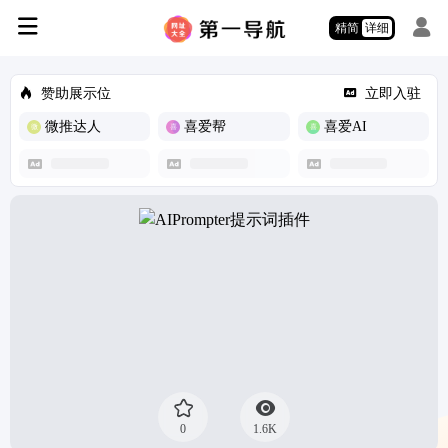
精简
详细
赞助展示位
立即入驻
微推达人
喜爱帮
喜爱AI
0
1.6K