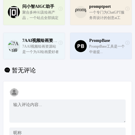
具，汇集最新的 AI 工
具、GPT 应用和行业
问小智AIGC助手
promptport
资讯。无论您是AI爱好
聚合多种AI及绘画产
一个专门为ChatGPT服
者、研究者还是开发
品，一个站点全部搞定
务而设计的创意ai工
者，WaytoAGI助...
具。能让用户在平台创
作、优化和分享ChatG
PT提示词。
7AAI视频绘画资源站
PrompBase
7AAI视频绘画资源站
PromptBase工具是一个
是一个为AI绘画爱好者
中途提...
和专业人士提供丰富资
源的平台。它通过提供
易于访问的教程和资源
暂无评论
下载，降低了AIGC技
术的入门门槛，同时为
有经验的用户提供了进
阶学习的机会。