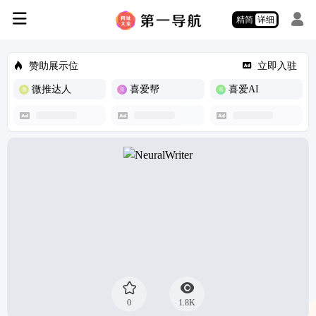
精简
详细
赞助展示位
立即入驻
微推达人
喜爱帮
喜爱AI
0
1.8K