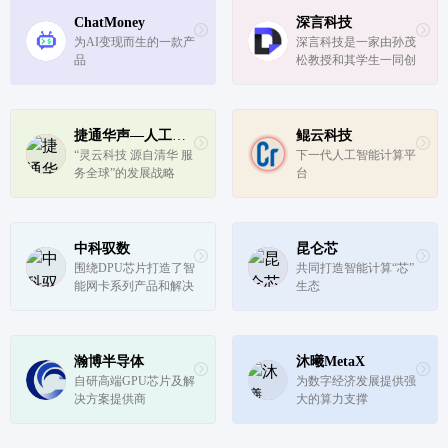
ChatMoney
深言科技
为AI变现而生的一款产
深言科技是一家由孙茂
品
松教授和其学生一同创
办的创业公司，致力于
使用世界领先的人工智
能和自然语言处理技
术，为数亿脑力劳动深
捷通华声—人工智能技术与服务提供商
鲲云科技
言科技（DeepLang A
“灵云科技 源自清华 服
下一代人工智能计算平
I）者和数千万组织的
务全球”的发展战略
台
信息处理全流...
中科驭数
昆仑芯
围绕DPU芯片打造了智
共同打造智能计算“芯”
能网卡系列产品和解决
生态
方案
瀚博半导体
沐曦MetaX
自研高端GPU芯片及解
为数字经济发展提供强
决方案提供商
大的算力支撑