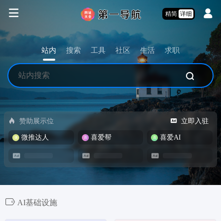
精简
详细
站内
搜索
工具
社区
生活
求职
赞助展示位
立即入驻
微推达人
喜爱帮
喜爱AI
AI基础设施