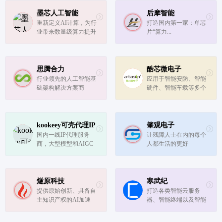
墨芯人工智能
后摩智能
重新定义AI计算，为行
打造国内第一家：单芯
业带来数量级算力提升
片“算力...
思腾合力
酷芯微电子
行业领先的人工智能基
应用于智能安防、智能
础架构解决方案商
硬件、智能车载等多个
领域。
kookeey可壳代理IP
肇观电子
国内一线IP代理服务
让残障人士在内的每个
商，大型模型和AIGC
人都生活的更好
公司以及小型客户会运
用到的服务商。
燧原科技
寒武纪
提供原始创新、具备自
打造各类智能云服务
主知识产权的AI加速
器、智能终端以及智能
卡、系统集群和软硬件
机器人的核心处理器芯
解决方案
片