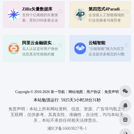
Zilliz矢量数据库
第四范式4Paradigm
支持十亿规模的矢量搜
企业级人工智能领域的
索，受到1000多家企业
行业先驱者与领导者
用户的信赖
阿里云金融级实人认证
云蝠智能
实人认证是对用户身份
“云蝠智能”致力为百万
信息真实性核验的服
企业提供多模态的AI数
务，验证用户为真人且
字化销售，为企业提供
为本人。包含证件 OC
CRM及AICC智能客户
R 识别、活体检测、人
联络中心有效结合的 S
脸对比等能力，广泛应
AAS产品，在ChatBOT
用于用户注册场景。
和CRM基础上提供包
括销售线索、AI对话
Copyright © 2010-2026 第一导航
╎
网站地图
╎
用户协议
（AI外呼、接听）...
╎
免责声明
本站勉强运行: 5925天3小时28分32秒
免责声明：本站上所有网站资料、信息、资源、广告等均取之于
互联网，仅供参考。其真实性、准确性，合法性，均与本站无
关，本站不承担任何相关法律责任。
湘ICP备16003827号-1