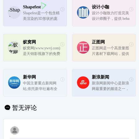
Shapefest
设计小咖
Shapefest是一个包含精
设计小咖致力打造完美
美渲染的3D形状的庞
设计师圈子，提供 beha
大免费素材库。
nce, dribbble, CM国外
知名网站的UI, 图标, 样
机Mockups, 纹理, Sketc
h, PPT模板, PS笔刷, 英
蚁窝网
正图网
文字体, wordpress主
蚁窝网(www.ywvj.com)
正图网是一个高质量图
题, 水彩画等资源，
是天锦影视旗下的免费
片素材下载网站，提供
同...
视频素材下载网站！提
原创正版设计素材/模
供AE模板素材,会声会
板/图片下载，覆盖有
影模版,EDIUS模版,实
广告设计图片模板、文
拍视频,动态背景,酒吧
化墙、PPT模板、word
新华网
新浪新闻
VJ,设计素材,以及舞台
文档、样机素材、免扣
中国主要重点新闻网
新浪网新闻中心是新浪
特效,开场视频,晚会演
元素等素材类型，致力
站,依托新华社遍布全
网最重要的频道之一，
出视频素...
打造高质量...
球的采编网络,记者遍
24小时滚动报道国内、
布世界100多个国家和
国际及社会新闻。每日
地区,地方频道分布全
编发新闻数以万计。
暂无评论
国31个省市自治区,每
天24小时同时使用6种
语言滚动发稿,权威、
准确、及时播发国...