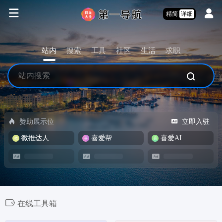
精简
详细
站内
搜索
工具
社区
生活
求职
赞助展示位
立即入驻
微推达人
喜爱帮
喜爱AI
在线工具箱