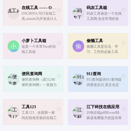
的网站，主要用户群体
无需下载安装即可使用
为淘宝客和商家，本站
各种各样优秀的在线工
在线工具 —— OSCHINA.NET社区
码农工具箱
自创建以来累计注册用
具。
OSCHINA.NET在线工
码农工具箱是一个在线
户30000+人、日活5000
具,ostools为开发设计人
工具网,包含常用的各
+，每...
员提供在线工具，提供
种小工具，比如二维码
jsbin在线 CSS、JS 调
在线批量生成下载，条
试，在线 Java API文档,
形码在线批量生成下
在线 PHP API文档,在
载, MD5在线加密,在线
小萝卜工具箱
偷懒工具
线 Node.js API文档,Les
进制转换,文章字数统
这是一个非常Nice的在
偷懒工具是生活、学
s CSS编译器，MarkDo
计以及各种常用单位转
线工具箱
习、工作的必备工具
wn编译...
换等
箱。提供了万年历：公
农历、节气、节假日信
息；身份证信息：籍
贯、性别以及匹配验
便民查询网
911查询
证；在线解压缩：获取
便民查询网（原51240
911查询提供911查询提
压缩文件内的内容；每
便民查询网）一直致力
供黄道吉日,英文名定
日热点：自动聚...
于为网民提供方便、快
制,观音灵签,十二生肖
捷的在线查询服务。
运势,周公解梦,手机号
码吉凶,邮编,列车时刻
表,唐诗宋词,成语,字典,
工具123
江下科技在线应用
词典,百家姓,百科全书,
工具123，全国第一家
闪电在线pdf转word转
谜语等查询服务。911
纯在线免安装的在线工
换器免费版为您提供将
查询是...
具网站；目前集合了18
PDF转换成WORD,wor
00个在线小工具，包
d转换成pdf,ppt转换成p