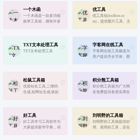
括：站长工具、娱乐工
df,Excel转PDF,PDF分
具、文件转换工具等等
割合并等免费在线转换
一个木函
优工具
在线实用工具，而且是
服务；onlinedo所有在
一个木函是一款多功能
优工具站(toolbon.co
免费使用的哟，赶快来
线服务安装任何软件及
效率工具箱，拥有许多
m)，提供图片工具、文
体验吧！
插件,可在网...
众多热门高效小工具
本工具、转换工具、编
码解码、站长工具等便
利的在线工具服务
TXT文本处理工具
字客网在线工具
TXT文本处理工具
字客网在线工具频道为
用户提供齐全字体、图
像、颜色、印刷、条形
码工具，包括：图片识
别字体,字体格式转换
器,字体子集生成器,字
松鼠工具箱
积分熊工具箱
体合并器,@font-face生
优质站长工具,二维码
积分熊工具箱为广大网
成器,字体单位换算器,
生成,短网址生成,收款
友免费提供各类实用在
本机字...
码三合一,符号大全,颜
线小工具使用。本站提
文字等优质的小工具
供的工具包括图像、矩
阵、数值、平面、立
体、三角、解几何、时
好工具
刘明野的工具箱
间、取色表等各种实用
好工具学习工具软件为
刘明野的工具箱提供好
工具，是您工作和学习
大家提供新华字典，词
用、易用的工具，还在
的好帮手。
语在线查询，成语查
不断添加中，欢迎访
询，诗词查询，世界时
问！