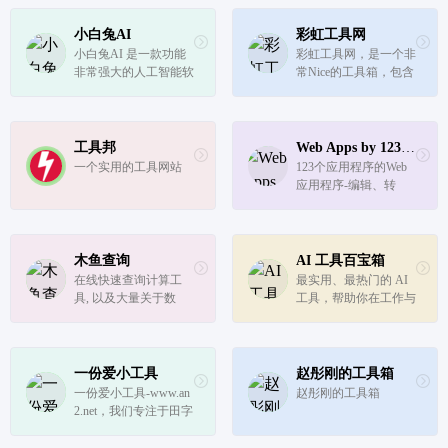
间，列车时刻表，灵签
测算，歇后语，谜语等
小白兔AI
彩虹工具网
多种功能，希望对您有
小白兔AI 是一款功能
彩虹工具网，是一个非
所帮助。
非常强大的人工智能软
常Nice的工具箱，包含
件,实现了语音合成、
站长工具、实用工具、
视频抠图、动漫超分
开发工具、娱乐工具，
辨、视频补帧、录音降
能够提供备案查询、IP
噪、视频上色、人脸动
所在地查询、域名Who
工具邦
Web Apps by 123apps
漫化、图片OCR批量识
is查询、域名拦截查
一个实用的工具网站
123个应用程序的Web
别等十余种功能，致力
询、编码解码、高速图
应用程序-编辑、转
于打造一款实...
床等功能。
换、创建
木鱼查询
AI 工具百宝箱
在线快速查询计算工
最实用、最热门的 AI 
具, 以及大量关于数
工具，帮助你在工作与
学、金融、健身、工
学习上更轻松有效率 
程、计算机等查询计算
在网路上众多 AI 与 Ch
工具，每个计算器都可
atGPT 工具中，我们亲
快速免费查询，无需注
自试用并挑选了最有有
一份爱小工具
赵彤刚的工具箱
册。
用的，分成 20 大类
一份爱小工具-www.an
赵彤刚的工具箱
别，让你轻松找到你所
2.net，我们专注于田字
需的 AI 工具
格字帖相关工具研发，
田字格字帖生成器系列