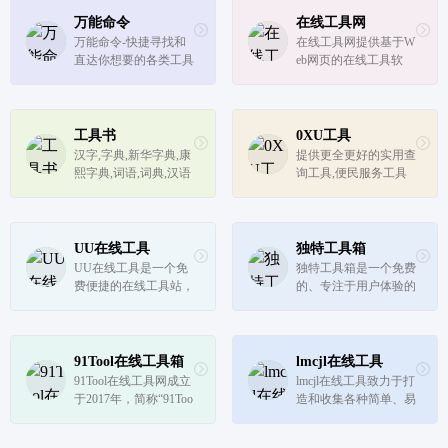
万能命令
在线工具网
万能命令-快捷寻找和
在线工具网提供基于W
直达你想要的各类工具
eb网页的在线工具软
件，如：智商测试、情
商测试、逻辑思维训
练、mbti职业性格测
试、九型人格测试、大
工具书
0XU工具
五人格测试、人才测
汉字,字典,新华字典,康
提供更全更好的实用查
评、图表制作、图片处
熙字典,词语,词典,汉语
询工具,便民服务工具
理、疾病自测、抑...
词典,英语词典,国语词
以及站长工具。包括天
典,成语词典,唐诗,宋词,
气预报,公交查询,网速
元曲,文言文
测试,万年历,手机号码
归属地查询,身份证查
UU在线工具
独特工具箱
询,IP查询,代码转换,实
UU在线工具是一个免
独特工具箱是一个免费
时汇率,在线查询尽在0
费便捷的在线工具站，
的、专注于用户体验的
XU工具。
无需下载，即来即用，
在线工具网站。本站提
简洁高效，让数据处理
供的工具包括开发工
更简单和高效。
具、站长工具、网页工
具、图片工具、文本工
91Tool在线工具箱
lmcjl在线工具
具、电商工具、语言工
91Tool在线工具网成立
lmcjl在线工具致力于打
具、查询工具、常用对
于2017年，简称“91Too
造和收集各种简单、易
照表等各...
l”， 是一家专门为淘宝
用、便捷、免安装、自
客和商家提供在线服务
动化的在线工具,用户