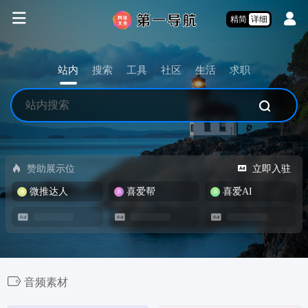
精简
详细
站内
搜索
工具
社区
生活
求职
赞助展示位
立即入驻
微推达人
喜爱帮
喜爱AI
音频素材