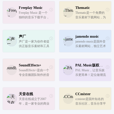
ae模板素材、pr模板素
乐、音乐版权、音乐下
材等,千库网海量视频
载服务。音乐库包含创
Freeplay Music
Thematic
模板供您下载使用。
音乐素材,配乐素材,音
Freeplay Music 是一个
Thematic是一个免费的
乐素材,古典音乐,流行
独特的音乐下载平台，
音乐素材下载网站，为
音乐,热门电...
提供超过5万首免版权
您提供了大量免版权的
音乐资源，让用户可以
音乐和音效供您选择和
自由下载和使用这些音
下载。该平台拥有丰富
乐，无需担心版权问
的音乐资源，让创作者
声厂
jamendo music
题。
可以安全地将其用于在
声厂是一家为创作者提
jamendo music是国外音
头条、抖音、YouTube
供正版音乐素材和工具
乐素材网站，独立艺术
等社交媒...
的版权交易平台。拥有
家创作平台，这里面有
海量多种风格场景的背
250000+的音乐素材，
景音乐和音效。声厂音
全部都是创作者亲自上
乐，正版还不贵。
传。分类清晰，可以根
SoundEffects+
PAL Music版权音乐
据任何场景搜索音乐素
SoundEffects+是由一个
PAL Music，让音乐娱
材，个人可以免费使用
专业音频团队制作的音
乐更简单！定位做潮流
音乐资...
效素材库，这里有超
青年音乐品牌。拥有十
过 5000 种免费音频素
几万首版权音乐，聚集
材资源可供下载，而且
全球原创音乐人。服务
可以免费商用无须署
年轻化，提供全场景全
天音在线
CCmixter
名，界面非常简洁，不
渠道商用音乐授权服
天音在线成立于2007
ccmixter是国外知名的
需要登录就能下载素
务。控制成本，帮助客
年，是一家专业的商业
音乐社区，音乐分享平
材。
户解决音乐...
版权音乐，BGM背景
台，采用CC知识共享
音乐服务商。 我们针
协议。汇集了4万多名