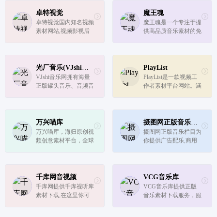
材,免费声音素材下载,
资源库和音效库，满足
声音素材网,声音素材
抖音快手短视频平台、
卓特视觉
魔王魂
下载网站,免费声音素
个人手机铃声、影视后
卓特视觉国内知名视频
魔王魂是一个专注于提
材下载网站.
期、游戏配乐等领域的
素材网站,视频影视后
供高品质音乐素材的免
音频素材...
期设计师素材下载网
费下载网站。无需注册
站,正版高清视频素材,
即可下载，该网站由著
片头视频素材下载,元
名的作曲家森田交一倾
宇宙,元宇宙视频,AE模
力打造，为全球创作者
光厂音乐(VJshi音乐)
PlayList
板,影视ae模板,动态背
和艺术家们提供了一站
VJshi音乐网拥有海量
PlayList是一款视频工
景创意影片,Pr模板、
式的音乐素材解决方
正版罐头音乐、音频音
作者素材平台网站。涵
专业原创高清...
案。
效、背景音乐BGM、
盖音乐、音效、视频、
特效配乐素材大全,是
AI语音四个种类的内容
全歌曲库永久授权的音
资源，一站式解决视频
乐资源网站,为用户提
工作者的素材需求。海
万兴喵库
摄图网正版音乐素材
供一站式商用声音素材
量库存资源，覆盖多数
万兴喵库，海归原创视
摄图网正版音乐栏目为
下载、试听和推广服务
业务场景，每次下载均
频创意素材平台，全球
你提供广告配乐,商用
的音乐平台
提供正...
高端原创视频设计资
音乐,视频配乐,音乐素
源。提供视频，音频，
材,找版权音乐网站下
图片等素材下载
载授权音乐就来摄图网
千库网音视频
VCG音乐库
千库网提供千库视听库
VCG音乐库提供正版
素材下载,在这里你可
音乐素材下载服务，服
以找到:会声会影模板
务音乐包含：背景音
素材、片头视频素材、
乐、音乐素材、正版音