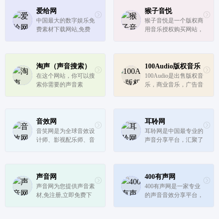
爱给网
猴子音悦
中国最大的数字娱乐免
猴子音悦是一个版权商
费素材下载网站,免费
用音乐授权购买网站，
提供免费的音效配乐|3
提供广告配乐素材、游
D模型|视频|游戏素材资
戏视频背景音乐、影视
源下载。
综艺BGM等，满足您
自媒体、广播剧、vlog
淘声（声音搜索）
100Audio版权音乐
等音乐需求，下载高品
在这个网站，你可以搜
100Audio是出售版权音
质正版音乐就到猴子音
索你需要的声音素
乐，商业音乐，广告音
悦。
材。 网站聚合国内外1
乐的电商平台；超过10
00w+声音资源，小野
万+首原创正版音乐由1
随便搜了一下猫叫，发
00Audio平台的独占音
现出来的不仅有音频，
乐人创作，您可轻松在
音效网
耳聆网
还有音频对应的解释，
平台内使用搜索引擎找
音笑网是为全球音效设
耳聆网是中国最专业的
比如猫的咕噜声、打鼾
到合适的音乐并购买获
计师、影视配乐师、音
声音分享平台，汇聚了
声、求抚摸的...
得音乐授...
乐制作人、游戏音效
国内众多专业录音师和
师、背景音乐创作者等
业余声音爱好者，拥有
精心打造的一个垂直搜
庞大的声音资源云库和
索和共享音效、配乐及
完善的版权保护及授权
声音网
400有声网
声音素材的在线创作分
机制，满足音乐创作、
声音网为您提供声音素
400有声网是一家专业
享和推广平台！
影视后期、游戏配乐等
材,免注册,立即免费下
的声音音效分享平台，
领域的...
载海量声音素材,声音
收集了国内外众多音效
素材下载,免费声音素
素材，拥有庞大的声音