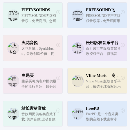
对不同的行业推荐店铺
世界各地的音乐家。里
音乐，提供专业的酒店
面的资源，均是歌手、
FIFTYSOUNDS无版权音乐
FREESOUND飞声无版权音乐库
音乐，商场，连锁店，
音乐人上传的原创音
FIFTYSOUNDS无版权
FREESOUND飞声无版
餐厅门店音乐，已有数
乐。音乐资源超级丰
音乐，免费商用。您可
权音乐库 - 免费可商用
万家门店正在...
富，风格分类超...
以轻松地利用您的视频
音乐 - 免费BGM剪辑
在YouTube以及您最喜
配乐下载
欢的社交媒体上盈利。
享受数百个音效，样本
火花音悦
松巴版权音乐平台
和独家音轨。FiftySoun
火花音悦，SparkMusi
百万级世界版权背景音
ds创造了一系列主题，
c，音乐创造价值！拥
乐授权平台，影视音
涵盖广泛的...
有逾四十万首罐头音
乐、广告音乐、数字音
乐，上万流行音乐的一
乐、动画配乐、游戏音
级代理曲库，聚集全球
乐、短视频音乐、环境
原创音乐人，更多独家
音乐、网络、公播等最
曲易买
Vfine Music – 商用版权音乐平台
作品，提供全场景全渠
好的版权背景音乐素材
曲易买可为客户提供最
Vfine Music版权音乐平
道商用音乐授权服务。
库。松巴音乐携手中国
全的流行音乐、罐头音
台，臻选全球版权音乐
控制成本，...
原创版权...
乐一站式音乐版权授权
素材，海量正版音乐畅
服务。获授权千万首音
选，提供全场景全渠道
乐作品版权，来自于制
商用音乐授权服务。满
作家，S制造，海葵音
足：广告音乐、宣传片
站长素材音效
FreePD
乐，启韵文化，重低
音乐、短视频音乐、影
音效网提供各类音效下
FreePD 是一个音乐类
音，联合娱乐，松巴音
视音乐、线下公播、音
载: 笑声音效,运动音效,
型的音频下载素材小
乐等国内一...
乐定制...
Loop音效,人物音效,片
站，众多有才的音乐从
头音效,打斗音效,恐怖
业者将自己创作的音乐