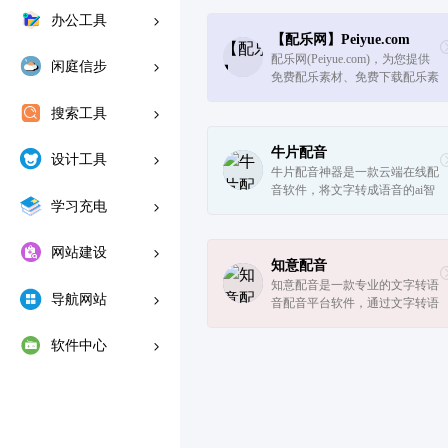
办公工具
【配乐网】Peiyue.com
配乐网(Peiyue.com)，为您提供
闲庭信步
免费配乐素材、免费下载配乐素
材，配乐网主要从事个人音乐制
搜索工具
作及录音业务、商业类音乐创作
和制作项目，如影视及广告配
乐、企业歌等音乐和歌曲的创
牛片配音
设计工具
作。
牛片配音神器是一款云端在线配
音软件，将文字转成语音的ai智
学习充电
能配音工具，广泛用于短视频电
影解说配音、课件绘本、促销广
告、有声书朗读，语音合成后可
网站建设
直接下载mp3音频文件。平台
知意配音
还...
知意配音是一款专业的文字转语
导航网站
音配音平台软件，通过文字转语
音技术来实现语音合成配音，使
用知意配音软件可以实现视频配
软件中心
音、广告配音、促销叫卖、网络
配音等各种场景的配音需求，...