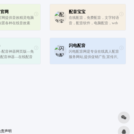
灵官网
配音宝宝
官网提供音效精灵电脑
在线配音，免费配音，文字转语
内置各种在线音效素
音，配音软件，电脑配音，web
,特效音，其中包括掌
配音，多人配音,配音神器，配
怖音效,倒计时音效,雷
音宝宝
报音效,钟声音效等
器
闪电配音
—配音神器网页版—免
闪电配音网是专业在线真人配音
i配音神器—在线配音
服务网站,提供促销广告,宣传片,
视频,课件,动画,模仿,外语,粤语,
方言,绘本,有声书,童声等全类型
文稿的音频制作,解决您在配音
时遇到的配音价格多少钱,...
免责声明