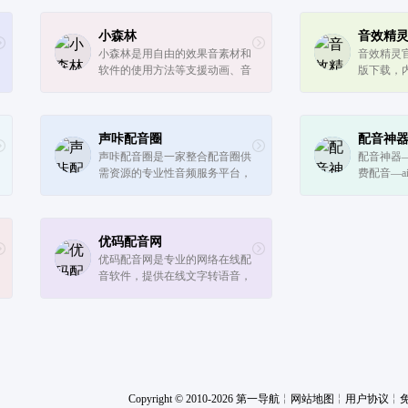
小森林
音效精
小森林是用自由的效果音素材和
音效精灵
软件的使用方法等支援动画、音
版下载，
乐、游戏、戏剧、其他各种各样
材,音效库
的制作者的网站。
声音效,恐
声音效,警
等。
声咔配音圈
配音神
声咔配音圈是一家整合配音圈供
配音神器
需资源的专业性音频服务平台，
费配音—a
平台交易没有中介，平台提供配
音兼职平台、在线配音软件、专
业网络配音，在中国配音服务领
域有丰富的经验，在线提供多...
优码配音网
优码配音网是专业的网络在线配
音软件，提供在线文字转语音，
语音合成助手，广告配音，真人
主播配音，宣传片配音等网络配
音软件服务，签约多位实力配音
主播，为大家打造最专业的在...
Copyright © 2010-2026 第一导航
╎
网站地图
╎
用户协议
╎