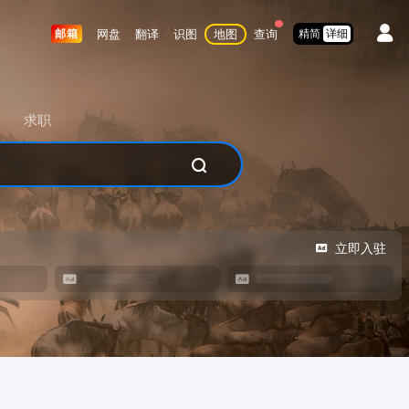
网盘
翻译
识图
地图
查询
邮箱
精简
详细
求职
立即入驻