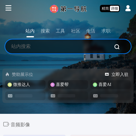
精简
详细
站内
搜索
工具
社区
生活
求职
赞助展示位
立即入驻
微推达人
喜爱帮
喜爱AI
音频影像