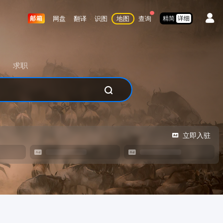
网盘
翻译
识图
地图
查询
邮箱
精简
详细
求职
立即入驻