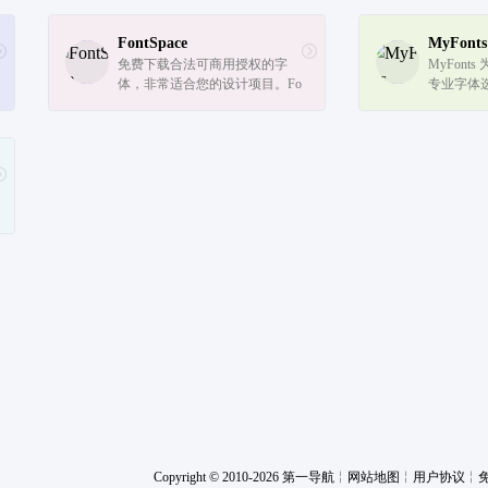
FontSpace
MyFonts
免费下载合法可商用授权的字
MyFon
体，非常适合您的设计项目。Fo
专业字体选择
ntSpace(字体宇宙)带你搜索神奇
可用字体
字体。
Copyright © 2010-2026 第一导航
╎
网站地图
╎
用户协议
╎