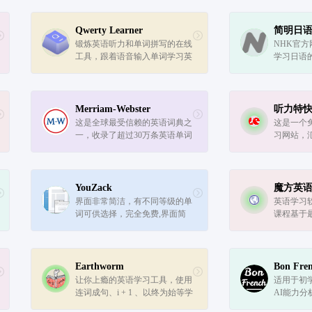
人气的英语学习交流互动网站，
在加利福
为全国数千万英语学习者提供专
业服务。
Qwerty Learner
简明日语
锻炼英语听力和单词拼写的在线
NHK官
工具，跟着语音输入单词学习英
学习日语
语。
Merriam-Webster
听力特
这是全球最受信赖的英语词典之
这是一个
一，收录了超过30万条英语单词
习网站，
的定义，涵盖了单词的形式、发
闻和美国
音、词性、词源、含义以及常见
听力材料
用法和语法结构。
YouZack
魔方英
界面非常简洁，有不同等级的单
英语学习
词可供选择，完全免费,界面简
课程基于
洁清晰。单词种类丰富，并且全
和美剧，
部是真题单词。
软件英语
英语官网
习口语,提
Earthworm
Bon Fre
高...
让你上瘾的英语学习工具，使用
适用于初
连词成句、i + 1 、以终为始等学
AI能力
习理论来帮助你习得英语，通过
强大脑对