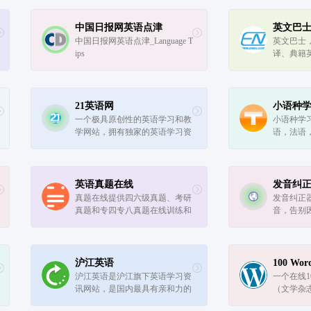
中国日报网英语点津
英文巴
中国日报网英语点津_Language T
英文巴士
ips
译、典籍
翻译、非
其他英语学
量的英语
21英语网
小语种
一个极具原创性的英语学习和教
小语种学
学网站，拥有独家的英语学习资
语，法语
料及教育资料，专注于打造最具
班牙语，
人气的英语学习交流平台，为全
牙语，越
国英语学习者和教育者提供专业
小语种学
服务。
英语真题在线
发音纠
真题在线提供四六级真题、考研
发音纠正
真题和专四专八真题在线训练和
音，告别
下载，涵盖真题下载、听力和答
尬！
案、查词、生词本等
沪江英语
100 Word
沪江英语是沪江旗下英语学习资
一个在线1
讯网站，是国内最具有亲和力的
（文学杂
英语学习网站之一，专注于打造
福克纳和林