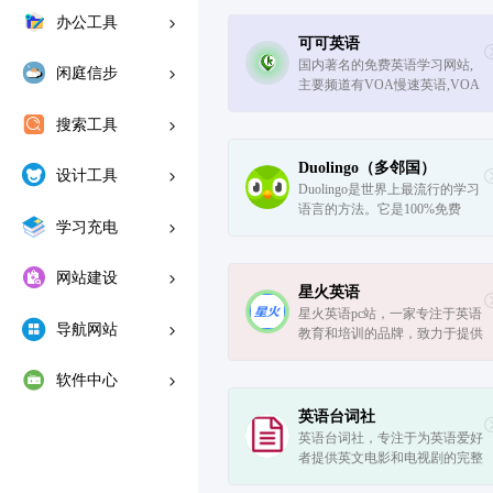
办公工具
可可英语
国内著名的免费英语学习网站,
闲庭信步
主要频道有VOA慢速英语,VOA
常速英语,bbc英语听力,英语口语,
搜索工具
英文歌曲,影视英语,新概念,四六
级等英语考试,同时提供大量音
频和课件下载
Duolingo（多邻国）
设计工具
Duolingo是世界上最流行的学习
语言的方法。它是100%免费
学习充电
的，有趣的和基于科学的。在du
olingo.com或应用程序上在线练
习！
网站建设
星火英语
星火英语pc站，一家专注于英语
导航网站
教育和培训的品牌，致力于提供
优质的英语教育服务。
软件中心
英语台词社
英语台词社，专注于为英语爱好
者提供英文电影和电视剧的完整
台词，目前我们已经搜集了超过