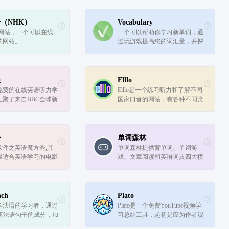
尼亚州伯克利创办。
（NHK）
Vocabulary
方网站，一个可以在线
一个可以帮助你学习新单词，通
的网站。
过玩游戏提高您的词汇量，并探
索语言奥秘的网站。
快
Elllo
免费的在线英语听力学
Elllo是一个练习听力和了解不同
汇聚了来自BBC全球新
国家口音的网站，有各种不同类
之音（VOA）的丰富
型的听力练习素材，来自世界各
。
地说英语的人的听力素材，提供
超过3000个免费收听活动。教师
和学生可以为初学者、中级和...
语
单词森林
软件之英语魔方秀,其
单词森林提供背单词、单词游
最适合英语学习的电影
戏、文章阅读和英语词典四大模
可以安装手机英语学习
块，词库包含初中、高中、考
魔方秀或者直接在魔方
研、雅思、专八、英语六级、四
在线看电影学英语,练
级、托福等等词库。
高听力,最终整体提
nch
Plato
学法语的学习者，通过
Plato是一个免费YouTube视频学
分析法语句子的成分，加
习总结工具，起初是应为作者观
语言的认知。它使用了
看了很多 YouTube 教育视频，但