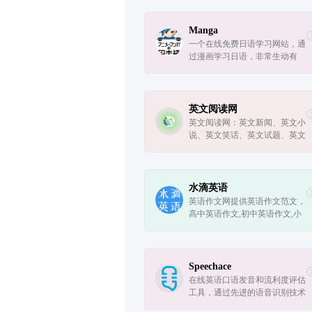
54000部电影，4000部电视剧超
过110000集电视的完整台词，所
有电影的台词都可以下载pdf文
Manga
件。
一个在线免费日语学习网站，通
过漫画学习日语，非常生动有
趣。
英文阅读网
英文阅读网：英文新闻、英文小
说、英文笑话、英文试题、英文
散文、英文美文、英文诗歌、英
文演讲、英文娱乐、英文故事、
英文科普、英文行业、英文技巧
等大量英文阅读资料，免费在...
水滴英语
英语作文网提供英语作文范文，
高中英语作文,初中英语作文,小
学英语作文,大学英语四六级作
文,英语作文模板,英语作文题目
等。旨为提高广大网友的英语阅
读、写作、学习能力！
Speechace
在线英语口语发音和流利度评估
工具，通过先进的语音识别技术
进行评估，提供多种课程练习测