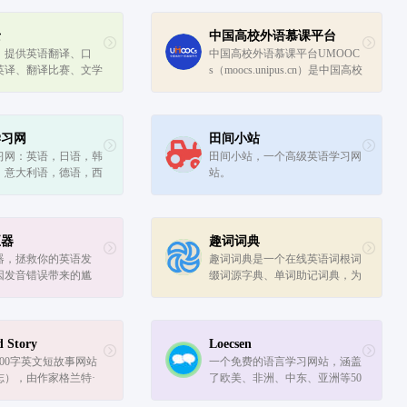
士
中国高校外语慕课平台
，提供英语翻译、口
中国高校外语慕课平台UMOOC
英译、翻译比赛、文学
s（moocs.unipus.cn）是中国高校
文学翻译等在线翻译及
外语慕课联盟的慕课平台，是高
习资料, 是一家高质
校专属的外语在线课程平台。中
学习网站。
国高校外语慕课平台汇聚国内外
各高校优质课程，各高校可引
学习网
田间小站
入...
习网：英语，日语，韩
田间小站，一个高级英语学习网
，意大利语，德语，西
站。
阿拉伯语，泰语，葡萄
南语，芬兰语，俄语等
习资料。
正器
趣词词典
器，拯救你的英语发
趣词词典是一个在线英语词根词
因发音错误带来的尴
缀词源字典、单词助记词典，为
大家提供英语单词词根、单词词
源、词根词缀的查询服务，帮助
大家科学、高效地记单词。
 Story
Loecsen
00字英文短故事网站
一个免费的语言学习网站，涵盖
志），由作家格兰特·
了欧美、非洲、中东、亚洲等50
恩·蒙代尔于 2011 年
种外语。