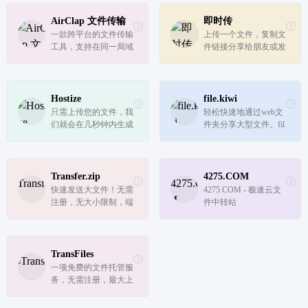
的剪贴板空间，支持文
字、图片和文件直接复
AirClap 文件传输
即时传
制粘贴，用于临时保存
一款跨平台的文件传输
上传一个文件，复制文
和分享
工具，支持在同一局域
件链接分享给朋友或发
网内的 Mac、iOS、Wi
送到其它设备下载，轻
ndows 和 Android 设备
松实现文件传送和文件
之间进行免费、快速且
分享。
易用的文件传输。
Hostize
file.kiwi
只需上传您的文件，我
轻松快速地通过web文
们就会在几秒钟内生成
件夹分享大型文件。fil
一个独一无二的链接来
e.kiwi提供无限容量、
共享您的文件。只需上
支持大文件、继续下载
传一次，即可通过一个
以及端到端加密，确保
简单的链接与全世界分
安全和便利。
Transfer.zip
4275.COM
享！
快速发送大文件！无需
4275.COM - 极速云文
注册，无大小限制，端
件中转站
到端加密，全部免费。
TransFiles
一项免费的文件托管服
务，无需注册，最大上
传 2GB，最多有效期 1
4 天。