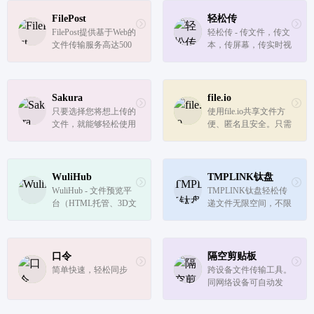
制，也不需要注册会
员。
FilePost
轻松传
FilePost提供基于Web的
轻松传 - 传文件，传文
文件传输服务高达500
本，传屏幕，传实时视
MB。易于使用和免费
频
服务。
Sakura
file.io
只要选择您将想上传的
使用file.io共享文件方
文件，就能够轻松使用
便、匿名且安全。只需
我们的服务。不需要注
上传文件并通过电子邮
册就能够使用，是不管
件、短信、Slack、Disc
个人用途或者商务用途
ord等共享链接。易于
都能放心使用的免费高
使用的REST API。
WuliHub
TMPLINK钛盘
速容量无上限云端硬盘
WuliHub - 文件预览平
TMPLINK钛盘轻松传
服务。
台（HTML托管、3D文
递文件无限空间，不限
件预览）
速度，免费
口令
隔空剪贴板
简单快速，轻松同步
跨设备文件传输工具。
同网络设备可自动发
现，支持 Peer2Peer 传
输；不同网络分配公开