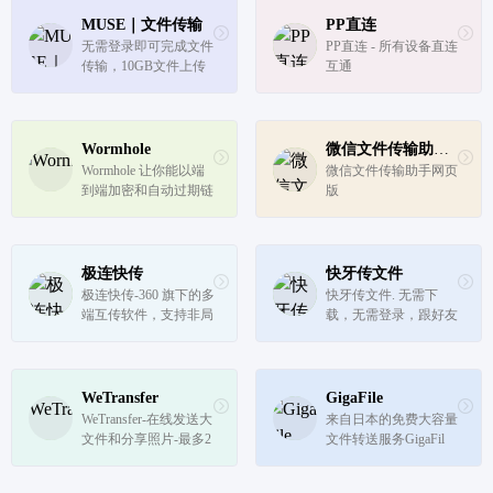
MUSE｜文件传输
PP直连
无需登录即可完成文件
PP直连 - 所有设备直连
传输，10GB文件上传
互通
下载不限速、免费用，
MuseTransfer文件传输
工具就是快！
Wormhole
微信文件传输助手网页版
Wormhole 让你能以端
微信文件传输助手网页
到端加密和自动过期链
版
接的方式分享文件。
极连快传
快牙传文件
极连快传-360 旗下的多
快牙传文件. 无需下
端互传软件，支持非局
载，无需登录，跟好友
域网传输。
直接在线分享文件. 立
即使用. 快牙Android
版. 与好友极速分享手
机中的应用,音乐,游戏,
WeTransfer
GigaFile
照片以及其他格式的文
WeTransfer-在线发送大
来自日本的免费大容量
件. 立即下载. 批量传输
文件和分享照片-最多2
文件转送服务GigaFil
大文件....
GB 免费
e，可选择的7种文件的
保存期限，容量无限