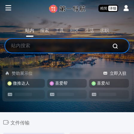
精简
详细
站内
搜索
工具
社区
生活
求职
赞助展示位
立即入驻
微推达人
喜爱帮
喜爱AI
文件传输