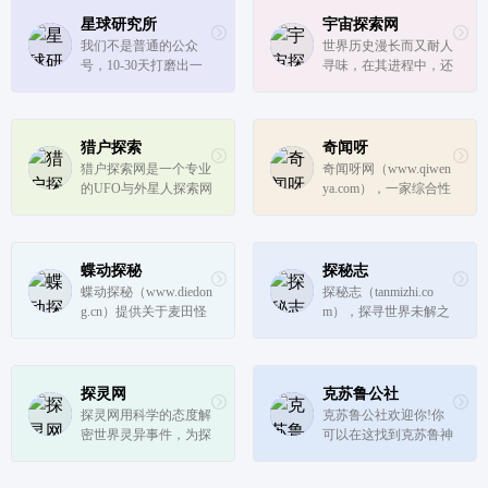
星球研究所
宇宙探索网
我们不是普通的公众
世界历史漫长而又耐人
号，10-30天打磨出一
寻味，在其进程中，还
篇原创文章，只因为我
存在着众多悬而未解的
们相信在中文新媒体领
问题。诸如金字塔的神
域一定会有像National 
秘力量、埃及艳后芳魂
Geographic、BBC这样
归处、拿破仑死因何
猎户探索
奇闻呀
追求极致作品的机构出
在、前苏联解体内幕、
猎户探索网是一个专业
奇闻呀网（www.qiwen
现。星球研究所正努力
玛丽莲梦露神秘之死、
的UFO与外星人探索网
ya.com），一家综合性
成为其中之...
耶路撒冷...
站。分享全球UFO目击
的探索门户网站，为你
视频,UFO事件,外星人
报道世界上那些不为人
与蜥蜴人研究,麦田怪
知的奇闻异事，未解之
圈图片,光明会真相,202
谜，奇闻趣事，宇宙奥
蝶动探秘
探秘志
3不明飞行物,太阳UFO
秘等，满足广大网民的
蝶动探秘（www.diedon
探秘志（tanmizhi.co
探索。
好奇心理，丰富网民的
g.cn）提供关于麦田怪
m），探寻世界未解之
娱乐生活...
圈，外星人，ufo等超
谜，人类未解之谜，自
自然现象详实缜密的分
然生物未解之谜，宇宙
析文章，以极富逻辑的
未解之谜，ufo未解之
思维合理分析推断结
谜；科学探索发现世界
探灵网
克苏鲁公社
论，带你深刻了解智慧
万物奇闻趣事，揭秘灵
探灵网用科学的态度解
克苏鲁公社欢迎你!你
的外星文明。
异恐怖事件图片背后的
密世界灵异事件，为探
可以在这找到克苏鲁神
真相！
友们提供故宫灵异事
话中外神、旧日支配
件、校园灵异事件真
者、神话生物、调查员