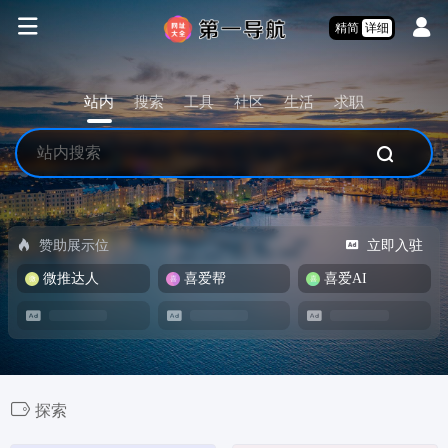
精简
详细
站内
搜索
工具
社区
生活
求职
赞助展示位
立即入驻
微推达人
喜爱帮
喜爱AI
探索