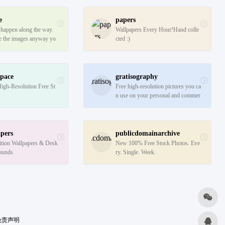
e
papers
 happen along the way. 
Wallpapers Every Hour!Hand colle
e the images anyway yo
cted :)
e fun!
space
gratisography
High-Resolution Free St
Free high-resolution pictures you ca
n use on your personal and commer
cial projects, free of copyright restri
ctions.
pers
publicdomainarchive
ition Wallpapers & Desk
New 100% Free Stock Photos. Eve
ounds
ry. Single. Week.
免责声明