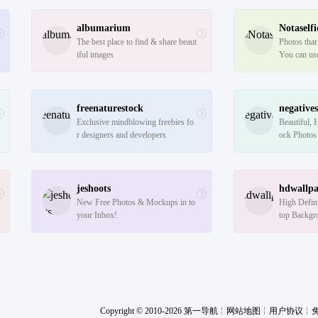
albumarium
Notaselfi
The best place to find & share beaut
Photos that
iful images
You can us
u like. Hav
freenaturestock
negative
Exclusive mindblowing freebies fo
Beautiful, 
r designers and developers
ock Photos
jeshoots
hdwallpa
New Free Photos & Mockups in to 
High Defin
your Inbox!
top Backgr
Copyright © 2010-2026 第一导航
╎
网站地图
╎
用户协议
╎