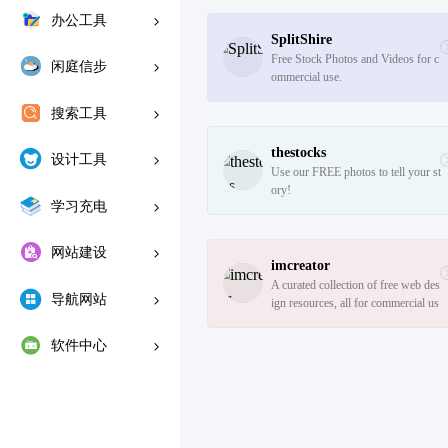
办公工具
SplitShire
Free Stock Photos and Videos for c
闲庭信步
ommercial use.
搜索工具
thestocks
设计工具
Use our FREE photos to tell your st
ory!
学习充电
网站建设
imcreator
A curated collection of free web des
导航网站
ign resources, all for commercial us
e.
软件中心