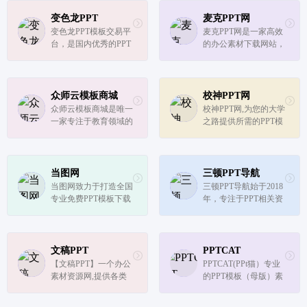
T模板下载，PPT图
的素材分类、智能的搜
表，精美PPT下载，PP
索筛选优化，能在最短
变色龙PPT
麦克PPT网
T课件下载，PPT背景
的时间内找到心仪的P
变色龙PPT模板交易平
麦克PPT网是一家高效
图片免费下载；
PT素材，真正解决做P
台，是国内优秀的PPT
的办公素材下载网站，
PT难的问题。
模板设计师聚集地，主
汇集各行业精美PPT模
打原创PPT模板；现拥
板，Word模板，Excel
有PPT设计师18万，各
模板，内容包括动态P
种行业PPT模板一应俱
PT模板，PPT图表，PP
众师云模板商城
校神PPT网
全；另提供PPT定制服
T素材，节日PPT，行
众师云模板商城是唯一
校神PPT网,为您的大学
务
业PPT，工作汇报PP
一家专注于教育领域的
之路提供所需的PPT模
T，总结汇报PPT，...
素材平台，平台集教育
板下载。在校神PPT
比赛、教学、汇报、图
网，您可以下载到属于
片、办公文档、流程图
您大学的各类PPT模
等产品，从专业角度帮
板，包括毕业论文答
当图网
三顿PPT导航
助教育工作者提高教学
辩、比赛、奖学金申请
当图网致力于打造全国
三顿PPT导航始于2018
质量与效率，全方位打
答辩、求职简历、学术
专业免费PPT模板下载
年，专注于PPT相关资
造模板...
汇报、大学通用等...
网站，免费PPT模板、
源/干货以及工具软件
PPT课件模板、大气PP
分享。这里有专为打工
T模板、家长会PPT模
人准备的一天三顿，让
板、党建PPT模板、精
我们共同大快朵颐。
文稿PPT
PPTCAT
美PPT模板免费下载。
【文稿PPT】一个办公
PPTCAT(PPt猫）专业
素材资源网,提供各类
的PPT模板（母版）素
高端PPT模板免费下载,
材网站，这里有海量的
PPT课件,PPT模板下载,
PPT母版课件，会员免