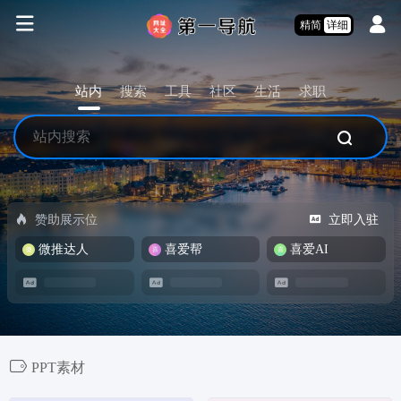
精简
详细
站内
搜索
工具
社区
生活
求职
赞助展示位
立即入驻
微推达人
喜爱帮
喜爱AI
PPT素材