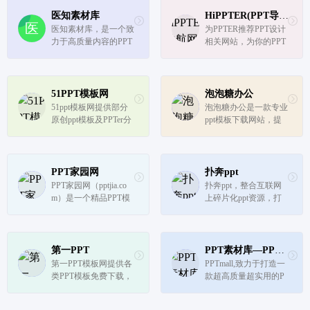
医知素材库
HiPPTER(PPT导航网)
医知素材库，是一个致
为PPTER推荐PPT设计
力于高质量内容的PPT
相关网站，为你的PPT
网站，为医护人员提供
设计提供创意灵感、配
护理PPT,品管圈,护理
色方案、免费图片、优
查房PPT,医护总结汇报
质图标、工具插件等
PPT等内容，帮助您节
51PPT模板网
泡泡糖办公
省80%的时间！
51ppt模板网提供部分
泡泡糖办公是一款专业
原创ppt模板及PPTer分
ppt模板下载网站，提
享的优质ppt模板下
供多种类型和风格的pp
载，动态ppt模板，宽
t模板、ppt素材、ppt课
屏ppt模板，PowerPoint
件等多种资源在线下
模版背景，ppt模板素
载，支持ppt在线定制
PPT家园网
扑奔ppt
材、图表、特效等幻灯
服务，有专业设计师针
PPT家园网（pptjia.co
扑奔ppt，整合互联网
片模板设计教程下载。
对需求定制个性化ppt
m）是一个精品PPT模
上碎片化ppt资源，打
模板。
板下载、优质图片模板
造高质量ppt制作版式
素材下载网站。涵盖P
灵感库和ppt背景图
PT模板、PPT素材、PP
片、ppt模板免费下载
T背景图片、营销海报
素材库，让灵感到创作
第一PPT
PPT素材库—PPTmall
模板、新媒体配图、手
更简单。
第一PPT模板网提供各
PPTmall,致力于打造一
抄报、简历等多种类型
类PPT模板免费下载，
款超高质量超实用的P
素材模板下载...
PPT背景图，PPT素
PT模板素材库。海量
材，PPT背景，免费PP
实用的PPT素材、科学