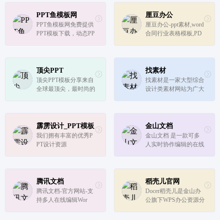
幻灯片素材,PPT母版,P
费下载，下载课件PPT
owerPoint,ppt免费下载
PowerPoint,幻灯片，选
PPT鱼模板网
厘豆办公
更方便,就到【文稿PP
择PPTCAT!
PPT鱼模板网免费提供
厘豆办公-ppt素材,word
T】素材网。
PPT模板下载，动态PP
合同行业表格模板,PD
T模板，幻灯片模板，
F在线转换
精美PPT模板免费下
载，包括商务PPT模
板、工作总结PPT模
顶尖PPT
找素材
板、工作计划PPT模板
顶尖PPT模板分享来自
找素材是一家大型综合
等，下载PPT模板就到
全球最顶尖，最时尚的
设计类素材网站为广大
PPT鱼模板网
keynote、Powerpoint模
用户提供优质漂亮的图
板。
片素材、PSD素材、PP
T模板、简历模板、矢
量素材等设计模板各类
霹雳设计_PPT模板
金山文档
素材都是精心原创制
我们拥有丰富的优秀P
金山文档 是一款可多
作，符合各个行业的商
PT设计资源
人实时协作编辑的在线
用需求
文档，修改后自动保
存，无需转换格式，告
别反复传文件，支持在
网页中在线编辑，可下
腾讯文档
稻壳儿官网
载电脑版客户端、下载
腾讯文档-官方网站-支
Docer稻壳儿是金山办
APP使用。支持设置不
持多人在线编辑Wor
公旗下WPS办公资源分
同成员查看...
d、Excel和PPT文档
享平台,为WPS用户提
供有需要的ppt模板、P