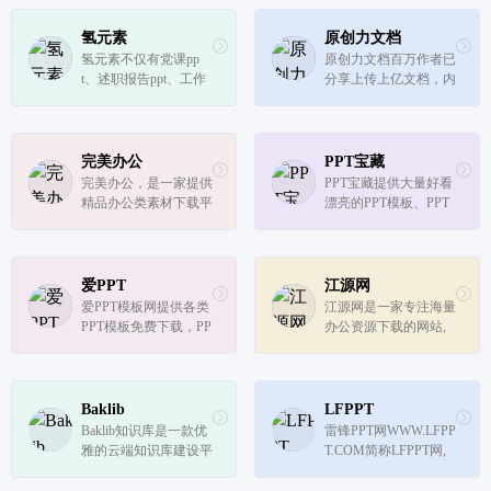
PT背景图,PPT素材,PP
T图表,ppt课件,文档模
氢元素
原创力文档
版,表格模板,云字体和
氢元素不仅有党课pp
原创力文档百万作者已
图标图片素材资源；下
t、述职报告ppt、工作
分享上传上亿文档，内
载ppt模板,工...
总结ppt、竞聘PPT模
容涵盖国内外标准规
板、家长会PPT等免费
范/工作总结/事务文书/
PPT模板,还有转正述职
说明文书/规章制度/统
报告ppt范文、竞聘PPT
计图表/产品手册/演讲
完美办公
PPT宝藏
免费、个人工作总结pp
致辞/通知申请书/工作
完美办公，是一家提供
PPT宝藏提供大量好看
t范文等ppt模板免费下
计划/资产评估/会计自
精品办公类素材下载平
漂亮的PPT模板、PPT
载
学/活动...
台。网站包含各大行业
教程、Powerpoint模
办公模板素材，包含简
板、幻灯片模板、PPT
历、总结、教学、答
图标、PPT素材、PPT
辩、合同等精美PPT、
学校教学课件下载。
爱PPT
江源网
Word模板。同时汇集
爱PPT模板网提供各类
江源网是一家专注海量
海量广告图片、电商淘
PPT模板免费下载，PP
办公资源下载的网站,
宝、海报设计...
T背景图，PPT素材，P
提供各种精美创意PPT
PT背景，免费PPT模板
模板、Excel模板、Wor
下载，PPT图表，精美
d模板、免费音效、流
PPT下载，PPT课件下
程图、思维导图、脑
Baklib
LFPPT
载，PPT背景图片免费
图、视频素材、免费图
Baklib知识库是一款优
雷锋PPT网WWW.LFPP
下载
片、字体资源及大量办
雅的云端知识库建设平
T.COM简称LFPPT网,
公素材,包括...
台，企业“帮助中心”全
专注于精美ppt模板免
场景解决方案提供商。
费下载,海量免费PPT模