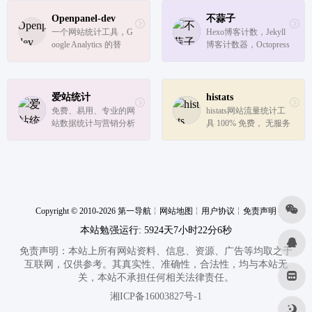
替代Google Analytics统
计的工具
Openpanel-dev
不蒜子
一个网站统计工具，G
Hexo博客计数，Jekyll
oogle Analytics 的替
博客计数器，Octopress
代，有点像 Umami。
访问统计，GitHub Pag
号称将 Mixpanel 和 Pla
es博客访问量统计，静
usible 的所有优点集于
态网站计数，静态博客
一身。目前来说还不能
计数，网站计数器，网
爱站统计
histats
自建，不过看着界面挺
站计数插件，博客计数
免费、易用、专业的网
histats网站流量统计工
简洁。
器，WordPress计数插
站数据统计与营销分析
具 100% 免费， 无服务
件, Ded...
平台
限制。
Copyright © 2010-2026 第一导航
╎
网站地图
╎
用户协议
╎
免责声明
本站勉强运行: 5924天7小时22分6秒
免责声明：本站上所有网站资料、信息、资源、广告等均取之于
互联网，仅供参考。其真实性、准确性，合法性，均与本站无
关，本站不承担任何相关法律责任。
湘ICP备16003827号-1