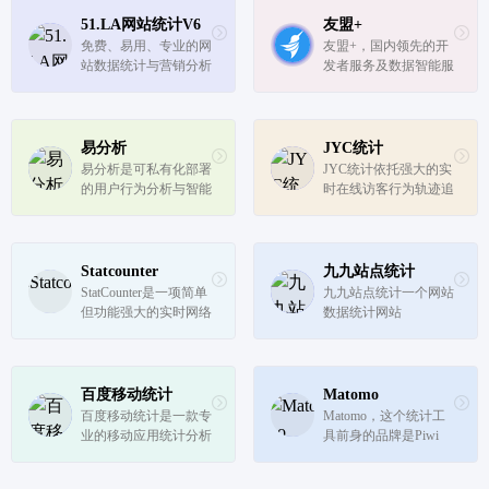
51.LA网站统计V6
友盟+
免费、易用、专业的网
友盟+，国内领先的开
站数据统计与营销分析
发者服务及数据智能服
平台，实时监测，精准
务商。专注为互联网企
洞察，专注用户行为分
业提供一站式数据分析
析，助力业务增长，提
运营服务近10年。截至
供更加精准全面的来路
2021年已累计服务230
易分析
JYC统计
统计分析、数据报表可
万移动应用和950万家
易分析是可私有化部署
JYC统计依托强大的实
视化、网站分析能力、
网站。19年友盟+战略
的用户行为分析与智能
时在线访客行为轨迹追
事件分...
升级重磅发...
运营平台,提供用户行
踪功能为您全方位监测
为分析,多维智能分析,
用户页面访问行为，它
用户画像分析,用户智
是集网站访问统计系
能运营,前端性能分析,
统、用户行为分析系
Statcounter
九九站点统计
政务服务分析,用户行
统、WEB访问审计系
StatCounter是一项简单
九九站点统计一个网站
为录屏,用户录屏分析
统、网络广告效果监测
但功能强大的实时网络
数据统计网站
等功能,支持...
系统等功能于一...
分析服务，网站统计工
具，可帮助您跟踪、分
析和了解访客，以便您
能够做出良好的决策，
百度移动统计
Matomo
从而在网上取得更大的
百度移动统计是一款专
Matomo，这个统计工
成功。
业的移动应用统计分析
具前身的品牌是Piwi
工具，支持android，io
k，被很多需要自建统
s平台。
计的开发者称作为可以