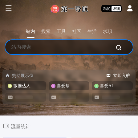
精简
详细
站内
搜索
工具
社区
生活
求职
赞助展示位
立即入驻
微推达人
喜爱帮
喜爱AI
流量统计