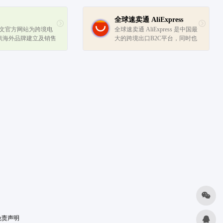
全球速卖通 AliExpress
y 中文官方网站为跨境电
全球速卖通 AliExpress 是中国最
供海外品牌建立及销售
大的跨境出口B2C平台，同时也
过 Shopify 一站式
是在俄罗斯、西班牙排名第一的
aS 平台，让您的线上业
电商网站。全球速卖通是阿里巴
高效精准，欢迎访问网
巴集团旗下电商业务之一，致力
 3 天试用服务。
于服务全球中小创业者出海，...
免责声明