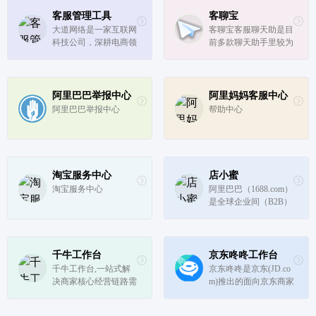
客服管理工具
客聊宝
大道网络是一家互联网
客聊宝客服聊天助是目
科技公司，深耕电商领
前多款聊天助手里较为
域10余年，从单一客服
强大,比较专业的快捷
软件提供商，成功发展
回复软件,支持话术快
成智能服务领域的综合
捷发送与存储,一键发
软件服务商，为商家提
送,员工账户管理等相
阿里巴巴举报中心
阿里妈妈客服中心
供全渠道多场景的智能
关功能,支持微信,千牛,
阿里巴巴举报中心
帮助中心
服务解决方案，累计服
阿里旺旺,拼多多等各
务商家...
类IM软件的...
淘宝服务中心
店小蜜
淘宝服务中心
阿里巴巴（1688.com）
是全球企业间（B2B）
电子商务的著名品牌，
为数千万网商提供海量
商机信息和便捷安全的
在线交易市场，也是商
千牛工作台
京东咚咚工作台
人们以商会友、真实互
千牛工作台,一站式解
京东咚咚是京东(JD.co
动的社区平台。目前16
决商家核心经营链路需
m)推出的面向京东商家
88.com已...
求,聚焦产品体验与服
用户的一整套电子商务
务,服务千万活跃商家,
即时通讯软件。支持商