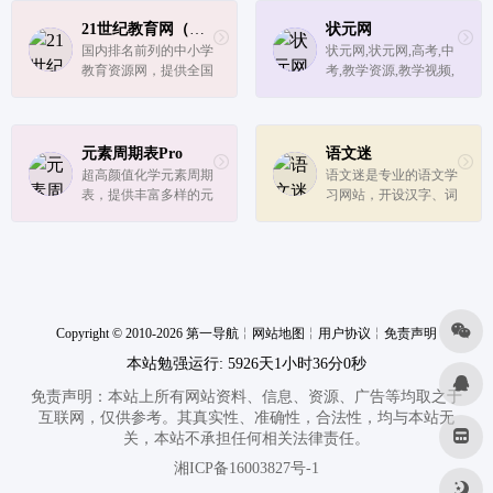
道试题、覆盖了3000多
京理工大学提供技术支
个考试，基于人工智能
持的全国性、综合性在
21世纪教育网（二一教育）
状元网
与大数据技术研发的
线开放课程平台。本网
国内排名前列的中小学
状元网,状元网,高考,中
“题库+找答案+视频教
站致力于汇聚优质高等
教育资源网，提供全国
考,教学资源,教学视频,
程”智学解...
教育在...
中小学各版本教材的课
试卷,试题,课件,PPT,教
件教案学案备课素材试
案,学案,作文,素材,范
卷练习等资源下载。资
文,英语,语文,数学,物
源多、时效强、质量
理,化学,生物,政治,历
元素周期表Pro
语文迷
高，是中小学老师学生
史,地理,科学,理综,文综
超高颜值化学元素周期
语文迷是专业的语文学
们的最佳选择
表，提供丰富多样的元
习网站，开设汉字、词
素属性、元素图片和元
语、成语、 句子、段
素百科；同名微信小程
落、作文、古诗、故
序（元素周期表Pro）
事、国学、文章阅读等
的网页版。
栏目，致力于提升广大
语文爱好者听、说、
读、写、思等能力，提
Copyright © 2010-2026 第一导航
╎
网站地图
╎
用户协议
升中华民族的...
╎
免责声明
本站勉强运行: 5926天1小时36分0秒
免责声明：本站上所有网站资料、信息、资源、广告等均取之于
互联网，仅供参考。其真实性、准确性，合法性，均与本站无
关，本站不承担任何相关法律责任。
湘ICP备16003827号-1