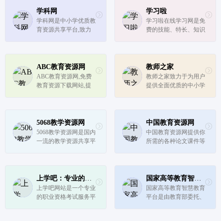
学科网
学习啦
学科网是中小学优质教
学习啦在线学习网是免
育资源共享平台,致力
费的技能、特长、知识
于推进信息技术与教育
综合学习网站,提供各
教学融合应用,为教师
行各业学习资讯供大家
提供优质的试题、试
学习参考，如学习方法
卷、课件、教案等教学
交流、智力测试、记忆
ABC教育资源网
教师之家
资源,内容涵盖K12领域
力训练、电脑教程、英
ABC教育资源网,免费
教师之家致力于为用户
小学、初中、高中、中
语学习教程、职场攻
教育资源下载网站,提
提供全面优质的中小学
职全部学科...
略、励志故...
供中小学语文,数学,英
教学资源，我们的目标
语等学科免费课件,教
是让教学资源下载更简
案,试卷,图片,视频等教
单，让老师备课轻松！
育教学资源
5068教学资源网
中国教育资源网
5068教学资源网是国内
中国教育资源网提供你
一流的教学资源共享平
所需的各种论文课件等
台，分享最新的教育资
教育资源，打造教师和
源、大学教学资源、技
学生网上温馨的家园。
能教学、知识教学宝
典、教学实用文档等相
上学吧：专业的职业资格考试服务平台
国家高等教育智慧教育平台
关内容，让学生、家
上学吧网站是一个专业
国家高等教育智慧教育
长、教师方便快捷找到
的职业资格考试服务平
平台是由教育部委托、
教学材料。
台，经过13年的发展，
高等教育出版社有限公
上学吧积累了5000多万
司建设和运行维护、北