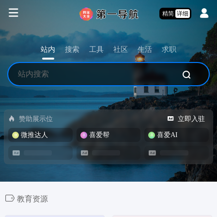
精简
详细
站内
搜索
工具
社区
生活
求职
赞助展示位
立即入驻
微推达人
喜爱帮
喜爱AI
教育资源