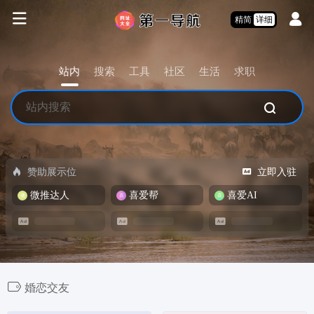
精简
详细
站内
搜索
工具
社区
生活
求职
赞助展示位
立即入驻
微推达人
喜爱帮
喜爱AI
婚恋交友