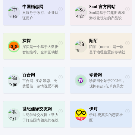
中国婚恋网
Soul 官方网站
只服务于政府、企业认
Soul是基于兴趣图谱和
证用户
游戏化玩法的产品设
计，属于新一代年轻人
的虚拟社交网络。成立
于2016年，Soul 致力于
打造一个“年轻人的社
探探
陌陌
交元宇宙”，最终愿景
探探是一个基于大数据
陌陌（momo）是一款
是“让天下没有孤独的
智能推荐、全新互动模
基于地理位置的移动社
人”。在Soul...
式的社交App，根据用
交工具，你可以通过陌
户的个人资料、位置、
陌认识周围任意范围内
兴趣爱好等信息，计算
的陌生人，查看TA的
并推送身边与你匹配的
个人信息和位置，并同
百合网
珍爱网
人，帮助用户结识互有
TA聊天互动。通过陌
百合网--实名婚恋。免
珍爱网创始于2005年，
好感的新朋友。
陌，你可以非常及时的
费通信，谈情说爱不再
现拥有超2亿单身男女
将网络关系转...
为钱所困。1.2亿会员
征婚交友相亲信息。珍
为爱而来，给你1.2亿
爱网以网络征选红娘婚
的爱情火种。心理学专
配的服务模式，为同城
业恋爱类型测试帮你找
单身男女创造一个真实
世纪佳缘交友网
伊对
到对的TA。
可靠的征婚交友相亲平
世纪佳缘交友网：致力
伊对-更真实的恋爱社
台。开启真爱趁现在。
于打造国内领先的在线
区
婚恋交友平台，数百万
会员在这里找到对象。