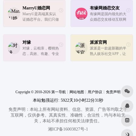
现2.2亿注册会员，让
缘分千万里挑一！
MarryU婚恋网
有缘网婚恋交友
MarryU是高端真实认
有缘网是国内领先的大
证婚恋平台。我们只做
众婚恋交友移动互联网
和你一样认真的专业婚
平台，专注于为最广泛
恋平台。在MarryU，
的年轻单身男女婚恋交
没有人会笑你太认真。
友创造更多机会和可
所有会员都必须真实身
能。找对象，上有缘
对缘
派派官网
份认证，让每一个缘分
网！
对缘，云相亲，樱桃热
派派是一款超新颖的半
都真实无虚。MarryU
恋，高效、有趣、专业
熟人娱乐社交APP，让
是为有明确结...
的视频相亲恋爱平
亲朋间的关系更有趣。
台！ 樱桃好吃树难
摘，姑娘好看口难开，
视频相亲求姻缘，姑娘
有意回信来！ 这里有
专业且平易近人的红娘
Copyright © 2010-2026 第一导航
帮你牵线！红娘...
╎
网站地图
╎
用户协议
╎
免责声明
本站勉强运行: 5922天10小时22分31秒
免责声明：本站上所有网站资料、信息、资源、广告等均取之于
互联网，仅供参考。其真实性、准确性，合法性，均与本站无
关，本站不承担任何相关法律责任。
湘ICP备16003827号-1