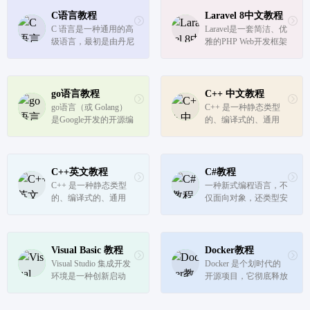
C语言教程
Laravel 8中文教程
C 语言是一种通用的高
Laravel是一套简洁、优
级语言，最初是由丹尼
雅的PHP Web开发框架
斯·里奇在贝尔实验室
为开发 UNIX 操作系统
而设计的。C 语言最开
始是于 1972 年在 DEC 
go语言教程
C++ 中文教程
PDP-11 计算机上被首
go语言（或 Golang）
C++ 是一种静态类型
次实现。
是Google开发的开源编
的、编译式的、通用
程语言，诞生于2006年
的、大小写敏感的、不
1月2日下午15点4分5
规则的编程语言，支持
秒，于2009年11月开
过程化编程、面向对象
源，2012年发布go稳定
编程和泛型编程。
C++英文教程
C#教程
版。Go语言在多核并
C++ 是一种静态类型
一种新式编程语言，不
发上拥有原生的设计优
的、编译式的、通用
仅面向对象，还类型安
势，Go语言从底...
的、大小写敏感的、不
规则的编程语言，支持
过程化编程、面向对象
编程和泛型编程。
Visual Basic 教程
Docker教程
Visual Studio 集成开发
Docker 是个划时代的
环境是一种创新启动
开源项目，它彻底释放
板，可用于编辑、调试
了计算虚拟化的威力，
并生成代码，然后发布
极大提高了应用的维护