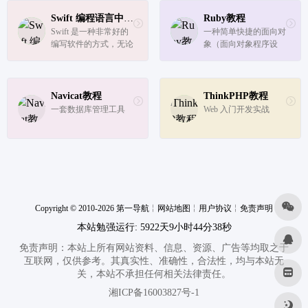
应用。
效率，降低了云计算应
用开发的成本！使用 D
Swift 编程语言中文教程
Ruby教程
ocker，可以让应用的
Swift 是一种非常好的
一种简单快捷的面向对
部署、测试和分发都变
编写软件的方式，无论
象（面向对象程序设
得前所未...
是手机，台式机，服务
计）脚本语言
器，还是其他运行代码
的设备。它是一种安
全，快速和互动的编程
Navicat教程
ThinkPHP教程
语言，将现代编程语言
一套数据库管理工具
Web 入门开发实战
的精华和苹果工程师文
化的智慧...
Copyright © 2010-2026 第一导航
╎
网站地图
╎
用户协议
╎
免责声明
本站勉强运行: 5922天9小时44分38秒
免责声明：本站上所有网站资料、信息、资源、广告等均取之于
互联网，仅供参考。其真实性、准确性，合法性，均与本站无
关，本站不承担任何相关法律责任。
湘ICP备16003827号-1