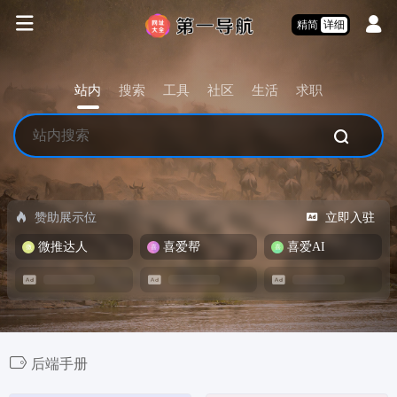
精简
详细
站内
搜索
工具
社区
生活
求职
赞助展示位
立即入驻
微推达人
喜爱帮
喜爱AI
后端手册