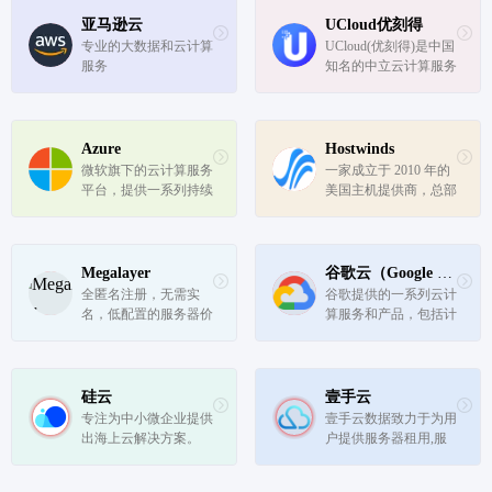
亚马逊云
UCloud优刻得
专业的大数据和云计算
UCloud(优刻得)是中国
服务
知名的中立云计算服务
商，科创板上市(股票
代码：688158)，中国
云计算第一股，专注于
提供可靠的企业级云服
Azure
Hostwinds
务，包括云服务器、云
微软旗下的云计算服务
一家成立于 2010 年的
主机、云数据库、混合
平台，提供一系列持续
美国主机提供商，总部
云、CDN、...
扩展的云服务。
位于西雅图。
Megalayer
谷歌云（Google Cloud）
全匿名注册，无需实
谷歌提供的一系列云计
名，低配置的服务器价
算服务和产品，包括计
格也基本是市场最低价
算、存储、数据库、网
了，支付支付宝，PayP
络、人工智能、机器学
al等付款方式。
习等多种服务和功能。
硅云
壹手云
专注为中小微企业提供
壹手云数据致力于为用
出海上云解决方案。
户提供服务器租用,服
务器托管,域名注册,vp
s,虚拟主机,虚拟主机租