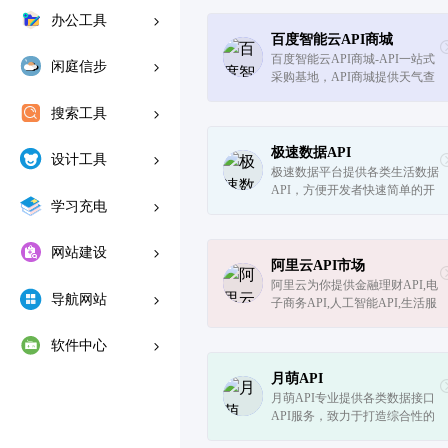
办公工具
百度智能云API商城
百度智能云API商城-API一站式
闲庭信步
采购基地，API商城提供天气查
询API、实名认证API、短信验
搜索工具
证码、OCR识别等海量API服
务。选购API服务，首选百度智
能云API商城。
极速数据API
设计工具
极速数据平台提供各类生活数据
API，方便开发者快速简单的开
学习充电
发APP、软件及其他服务平台。
公交、火车、违章、快递等数据
应有尽有。
网站建设
阿里云API市场
阿里云为你提供金融理财API,电
导航网站
子商务API,人工智能API,生活服
务API,交通地理API,企业管理AP
I等相关的各类API和服务,软件
软件中心
市场首选阿里云！
月萌API
月萌API专业提供各类数据接口
API服务，致力于打造综合性的
接口总线平台，成为高效的数据