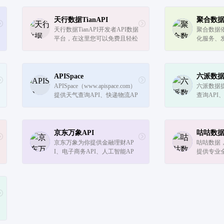
天行数据TianAPI
聚合数
天行数据TianAPI开发者API数据
聚合数据依
平台，在这里您可以免费且轻松
化服务、发
的调用各种API数据接口用于应
理、数字
用软件程序、移动App、Web网
份证实名认
站、微信小程序开发等。
验证码AP
别等覆盖多
APISpace
六派数据
平台...
APISpace（www.apispace.com）
六派数据
提供天气查询API、快递物流AP
查询API
I、实名认证API、生活服务AP
行、金融
I、金融科技API、交通地理AP
种有效合
I、数据智能API、企业工商API
PI调用
等相关的API服务。
高性能，
京东万象API
咕咕数
据，...
京东万象为你提供金融理财AP
咕咕数据
I、电子商务API、人工智能AP
提供专业全
I、生活服务API、交通地理AP
同时可提
I、企业管理API等相关的各类A
析，让数
PI和服务，软件服务市场首选京
东智联云！