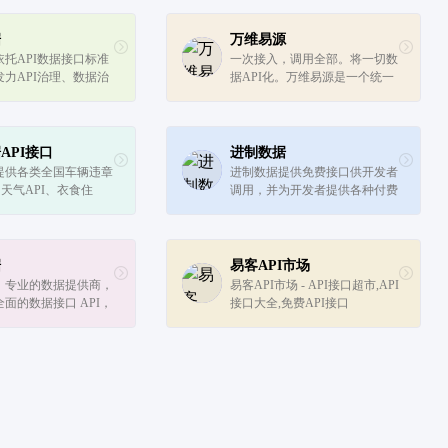
据
万维易源
托API数据接口标准
一次接入，调用全部。将一切数
力API治理、数据治
据API化。万维易源是一个统一
化员工等领域，提供身
了通讯协议的API总线，互联网
证，短信API接口，
接口调用的入口，高度安全，超
I接口，身份证OCR识
高性能，海量接口资源。
领域、多场景的API
API接口
进制数据
提供各类全国车辆违章
进制数据提供免费接口供开发者
、天气API、衣食住
调用，并为开发者提供各种付费
、LBS数据以及其他各
定制数据接口，找接口就上进制
法资讯类信息数据。A
数据！
灵活方便，高度安全，超
海量接口资源。六派数
据
易客API市场
，专业的数据提供商，
易客API市场 - API接口超市,API
面的数据接口 API，
接口大全,免费API接口
供专业的商业数据分
据成为您的生产原料。