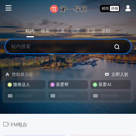
精简
详细
站内
搜索
工具
社区
生活
求职
赞助展示位
立即入驻
微推达人
喜爱帮
喜爱AI
FM电台