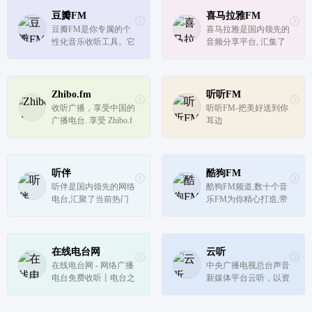
豆瓣FM
喜马拉雅FM
豆瓣FM是你专属的个
喜马拉雅是国内领先的
性化音乐收听工具。它
音频分享平台, 汇集了
简单方便，打开就能收
有声小说、儿童故事、
听。在收听过程中，你
相声评书、京剧戏曲、
可以用“红心”、“垃圾
新闻段子、广播电台等
桶”或者“跳过” 告诉豆
数亿条免费声音内容, 
Zhibo.fm
听听FM
瓣FM你的喜好。豆瓣F
听书、听小说、听故
收听广播，享受中国的
听听FM-把美好送到你
M将根据你的操作和反
事、听儿歌、听音乐, 
广播电台. 享受 Zhibo.f
耳边
馈，从海量曲...
为您找到...
m 广播电台在线收听
听伴
酷狗FM
听伴是国内领先的网络
酷狗FM频道,数十个音
电台,汇聚了当前热门
乐FM为你精心打造,带
的网络电台节目如;音
你邂逅喜爱的音乐,享
乐,相声,评书,脱口秀,鬼
受随意听音乐的精彩。
故事,广播剧等高质量
音频节目。移动互联网
在线电台网
云听
的个性化手机电台,热
在线电台网 - 网络广播
中央广播电视总台声音
门音频节目在线收听首
电台免费收听丨电台之
新媒体平台云听，以资
选！
家提供电台广播节目、
讯、知识、文化为内容
资讯，倾力打造大家喜
战略方向，集纳总台精