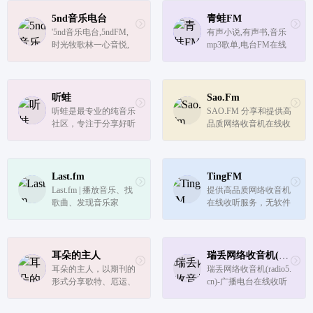
欢的网络收音机视听平
品内容，自制音频IP节
台：音乐电台,新闻电
目，创作优质有声书，
5nd音乐电台
青蛙FM
台,文艺电台,经济电台,
致力于为手机、车机、
'5nd音乐电台,5ndFM, 
有声小说,有声书,音乐
娱乐电台,都市电台,交
平板电脑、智能穿戴等
时光牧歌林一心音悦,
mp3歌单,电台FM在线
通电台...
多终端...
提供最新最全的网络音
收听,有声读物,随时随
乐广播电台在线试听。
地收听,有声读物和音
频在线收听。
听蛙
Sao.Fm
听蛙是最专业的纯音乐
SAO.FM 分享和提供高
社区，专注于分享好听
品质网络收音机在线收
的纯音乐、轻音乐、钢
听服务，无软件安装实
琴曲、新世纪音乐、背
现网页在线收听，手机
景音乐，提供在线试
在线收听广播。网站全
听、MP3下载、排行榜
面汇集整理国内外主流
Last.fm
TingFM
电台流媒体播放地址，
Last.fm | 播放音乐、找
提供高品质网络收音机
方便广大广播爱好者随
歌曲、发现音乐家
在线收听服务，无软件
时随地利...
安装实现网页在线收
听，手机在线收听广
播。网站全面汇集整理
国内外主流电台流媒体
耳朵的主人
瑞丢网络收音机(radio5.cn)
播放地址，方便广大广
耳朵的主人，以期刊的
瑞丢网络收音机(radio5.
播爱好者随时随地利用
形式分享歌特、厄运、
cn)-广播电台在线收听
网络收听喜...
朋克、流行、后摇、重
金属等小众风格音乐的