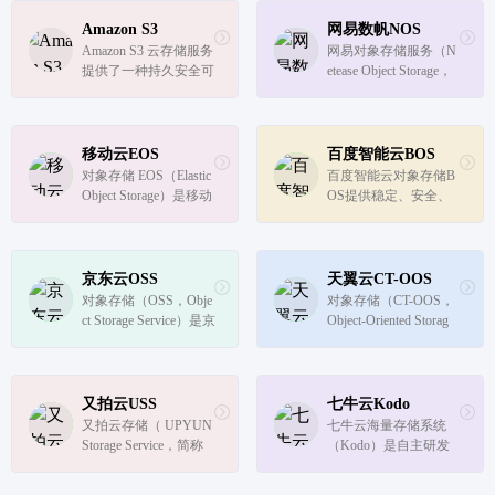
问非结构化数据。
Amazon S3
网易数帆NOS
Amazon S3 云存储服务
网易对象存储服务（N
提供了一种持久安全可
etease Object Storage，
扩展的云存储解决方案
简称NOS）是网易数帆
来备份、存储大量数
提供的高可用、高可
据，为各种各样的使用
靠、高性能的云端存储
案例提供低成本高效的
服务。
移动云EOS
百度智能云BOS
对象存储服务。
对象存储 EOS（Elastic 
百度智能云对象存储B
Object Storage）是移动
OS提供稳定、安全、
云为客户提供的一种海
高效、高可扩展的云存
量空间的存储产品，具
储服务。您可以将任意
备高性能、高可靠、安
数量和形式的非结构化
全、低成本等特性，通
数据存入对象存储BO
京东云OSS
天翼云CT-OOS
过标准的S3/Swift接口
S，BOS支持标准、低
对象存储（OSS，Obje
对象存储（CT-OOS，
提供非结构化数据（图
频、冷和归档存储等多
ct Storage Service）是京
Object-Oriented Storag
片...
种存储类型，适...
东云自研的存储海量数
e）是中国电信为客户
据的分布式存储服务，
提供的一种海量、弹
提供高可靠、低成本、
性、高可靠、高性价比
强安全的云端数据存
的对象存储产品，是专
又拍云USS
七牛云Kodo
储。
门针对云计算、大数据
又拍云存储（ UPYUN 
七牛云海量存储系统
和非结构化数据的海量
Storage Service，简称 
（Kodo）是自主研发
存储形态，...
USS），是面向非结构
的非结构化数据存储管
化数据的对象存储服
理平台，支持中心和边