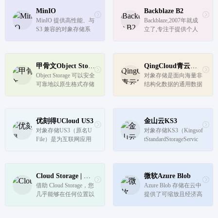
MinIO
Backblaze B2
MinIO 提供高性能、与
Backblaze,2007年就成
S3 兼容的对象存储系
立了,专注于提供个人
统，让你自己能够构建
存储、商业存储,B2云
自己的私有云储存服
存储等,此次介绍的就
务。
是如何利用B2云存
储。
甲骨文Object Storage
QingCloud青云对象存储
Object Storage 可以安全
对象存储是面向海量非
可靠地以原生格式存储
结构化数据的通用数据
任何类型的数据，非常
存储平台，提供安全可
适合构建具有高度可扩
靠、低成本的云端存储
展性和灵活性的现代应
服务。 QingCloud 对象
用，通常用于数据整
存储兼容 AWS S3 AP
优刻得UCloud US3
金山云KS3
合、分析数据湖、备份
I，构建于 AWS S3 AP
对象存储US3（原名U
对象存储KS3（Kingsof
和归档。
I 或 SDKs 之上的应用
File）是为互联网应用
tStandardStorageServic
可无缝对...
提供非结构化文件云存
e）金山云为您提供对
储的服务。用户可通过
象存储服务，购买价
浏览器、HTTP RESTfu
格、功能优势、运用场
l API 、SDK等多种方
景、案例文档、帮助您
Cloud Storage | Google Cloud
微软Azure Blob
式实现文件的在线存取
解决在对象存储中的各
借助 Cloud Storage，您
Azure Blob 存储在云中
与管理。US3云存储服
类问题。
几乎能够在任何位置以
提供了可缩放且经济高
务按需使用，...
多种冗余方案存储数
效的对象存储。为最苛
据。
刻的工作负载存储和访