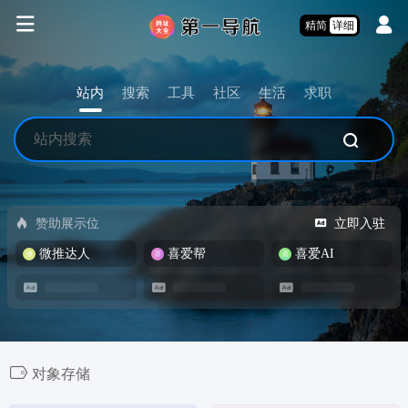
精简
详细
站内
搜索
工具
社区
生活
求职
赞助展示位
立即入驻
微推达人
喜爱帮
喜爱AI
对象存储