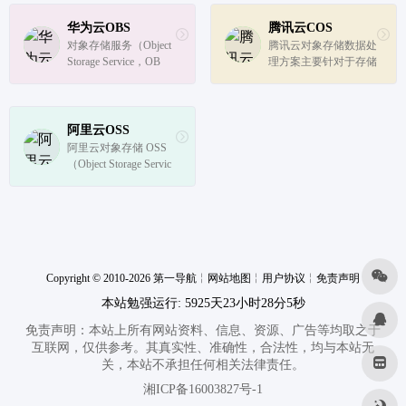
务，具有使用简单、高
缘存储。 平台经过多
稳定、高安全等特点，
年大规模用户验证已跻
华为云OBS
腾讯云COS
满足大数据、人工智
身先进技术行列，并广
对象存储服务（Object 
腾讯云对象存储数据处
能、物联网背景下的数
泛应用于海量数据管理
Storage Service，OB
理方案主要针对于存储
据传输、处...
的各类场景。
S）是一个基于对象的
于腾讯云对象存储COS
存储服务，为客户提供
中的数据内容进行处理
海量、安全、高可靠、
加工，满足压缩、转
低成本的数据存储能
码、编辑、分析等多种
阿里云OSS
力，使用时无需考虑容
诉求，激活数据价值。
阿里云对象存储 OSS
量限制，并且提供多种
（Object Storage Servic
存储类型供...
e）是一款海量、安
全、低成本、高可靠的
云存储服务，提供最高
可达 99.995 % 的服务
可用性。多种存储类型
供选择，全面优化存储
Copyright © 2010-2026 第一导航
成本。
╎
网站地图
╎
用户协议
╎
免责声明
本站勉强运行: 5925天23小时28分5秒
免责声明：本站上所有网站资料、信息、资源、广告等均取之于
互联网，仅供参考。其真实性、准确性，合法性，均与本站无
关，本站不承担任何相关法律责任。
湘ICP备16003827号-1