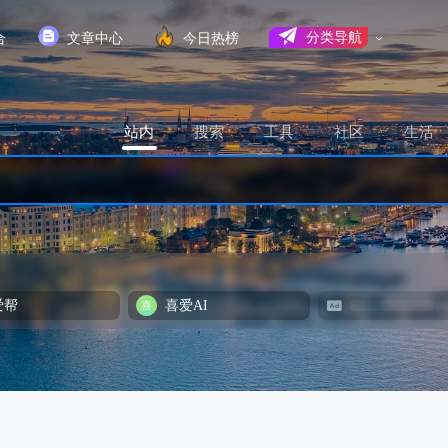
合
文章中心
今日热榜
分类导航
站内
搜索
工具
社区
生活
爱帮
喜爱AI