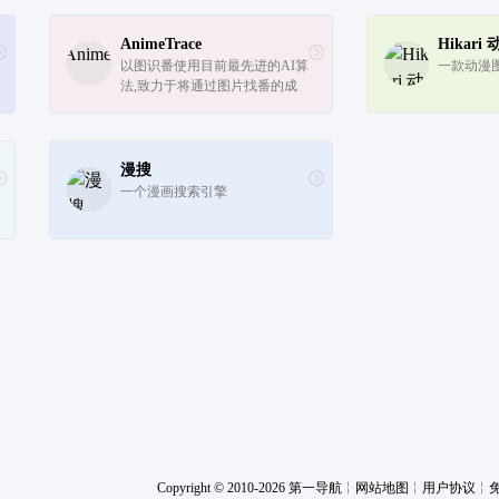
AnimeTrace
Hikar
以图识番使用目前最先进的AI算
一款动漫
法,致力于将通过图片找番的成
本降到最低，速度提升显著。网
站提供多种可能性来最大程度的
找到正确的番，本功能同样可适
用于寻找人物CP。
漫搜
一个漫画搜索引擎
Copyright © 2010-2026 第一导航
╎
网站地图
╎
用户协议
╎