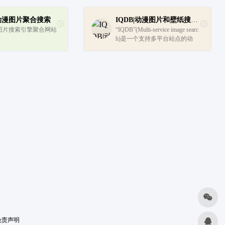
i 动漫图片聚合搜索
IQDB|动漫图片和壁纸搜索引擎
图片搜索引擎聚合网站
“IQDB”(Multi-service image searc
h)是一个支持多平台站点的动
漫、漫画、游戏壁纸搜索引擎，
也可以说是以图搜图的网站，支
持从文件上传或者输入图片URL
地址来搜索，支持忽略颜色，...
免责声明