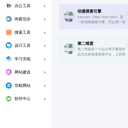
办公工具
动漫搜索引擎
trace.moe（https://trace.moe/）是
闲庭信步
一款动画搜索引擎，可以用一张
截图找到动画及其出处。
搜索工具
第二维度
设计工具
第二维度是一个以分享字幕组作
品为主的动漫资源平台，上百部
学习充电
720p/1080p高清动画，秒播不卡
顿！现在申请加入会员后还可使
用BTSync挂机同步下载的服
网站建设
务，或者直接点击Google Driv
e，O...
导航网站
软件中心