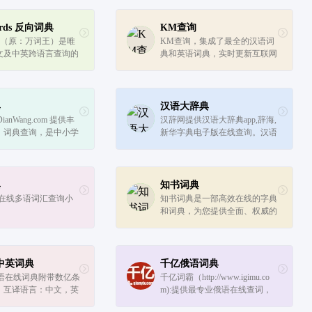
ords 反向词典
KM查询
rds（原：万词王）是唯
KM查询，集成了最全的汉语词
文及中英跨语言查询的
典和英语词典，实时更新互联网
系统，可以通过描述意
上的热门词汇，为用户提供中英
。WantWords基于
文同义词查询服务。
人工智能和自然语言处
现，由清华大学自然
典
汉语大辞典
ianWang.com 提供丰
汉辞网提供汉语大辞典app,辞海,
，词典查询，是中小学
新华字典电子版在线查询。汉语
学、书法的好工具。在
大辞典是收录最多的现代汉语词
可以查新华字典、康熙
典,成语词典大全,汉语字典电子
法字典、古诗文、汉语
书软件。在线词典下载,离线使
语词典等。
用。包括新华字典查字2万,成...
典
知书词典
-在线多语词汇查询小
知书词典是一部高效在线的字典
和词典，为您提供全面、权威的
汉语释义，包括汉字、词语、成
语、网络流行语、祝福语等诸多
内容。
ee中英词典
千亿俄语词典
ee英语在线词典附带数亿条
千亿词霸（http://www.igimu.co
。互译语言：中文，英
m):提供最专业俄语在线查词，
人性化全文翻译，俄语资料查询