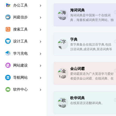
办公工具
海词词典
海词词典是中国第一个在线词
闲庭信步
典，海量权威词典官方网站。独
有2000万词汇，配释义饼图、精
搜索工具
细讲解、优质例句，专业提供60
个行业11个语种的在线词典和在
线翻译服务。
字典
设计工具
查字典集合在线汉语字典,包括
汉语词典,成语词典,英语词典等
学习充电
在线查询工具,是学生查询学习
资料的好帮手。
网站建设
金山词霸
爱词霸英语为广大英语学习爱好
导航网站
者提供金山词霸、在线词典、在
线翻译、英语学习资料、英语歌
曲、英语真题在线测试、汉语查
软件中心
词等服务,爱词霸英语在线查词
和在线翻译频道致力于为您提
欧华词典
供...
在线英语汉语翻译词典。