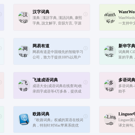
汉字词典
WantW
漢典 | 漢語字典, 漢語詞典, 康熙
WantWo
字典, 說文解字, 音韻方言, 字源
一支持中
字形, 異體字
反向词典
思来查找词语
最先进的
理算法实
网易有道
新华字
语...
网易有道是中国领先的智能学习
词典网 CiD
公司，致力于提供100%以用户
富的字典
为导向的学习产品和服务。有道
生学习国
成立于2006年，打造了一系列深
词典网您
受用户喜欢的口碑型大众学习工
字典、书
具产品，例如：网易有道词
词典、成
飞速成语词典
多语词
典、...
成语大全(成语词典在线查询)收
多语词典
录四字成语等4万多条，提供成
助手
语解释、成语用法、成语出处、
成语歇后语、成语谜语、成语故
事大全、成语接龙、近义词、反
义词等查询。
欧路词典
Lingu
『欧路词典』权威的英语在线词
Lingu
典，特别针对Mac苹果系统优
译文例句
化，支持Mdx扩展词库，为您提
语