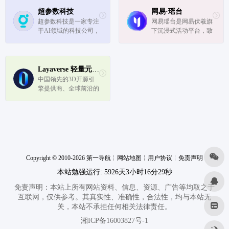
超参数科技
网易·瑶台
超参数科技是一家专注
网易瑶台是网易伏羲旗
于AI领域的科技公司，
下沉浸式活动平台，致
致力于「打造有生命的
力于用人工智能和科技
AI」，创造一个10亿人
创新打造全新的线上活
与100亿AI共同生活的
动模式。依托于网易
虚拟世界。
在 3D 游戏引擎、AI、
Layaverse 轻量元宇宙领军服务商
云计算等领域的多年技
中国领先的3D开源引
术积累，打造出以用户
擎提供商、全球前沿的
体验为核...
元宇宙平台服务商Laya
box成立于2014年，公
司拥有上百项核心自主
知识产权和专利技术，
是国家高新技术企业，
北京市“专精特新”中小
企业。
Copyright © 2010-2026 第一导航
╎
网站地图
╎
用户协议
╎
免责声明
本站勉强运行: 5926天3小时16分29秒
免责声明：本站上所有网站资料、信息、资源、广告等均取之于
互联网，仅供参考。其真实性、准确性，合法性，均与本站无
关，本站不承担任何相关法律责任。
湘ICP备16003827号-1