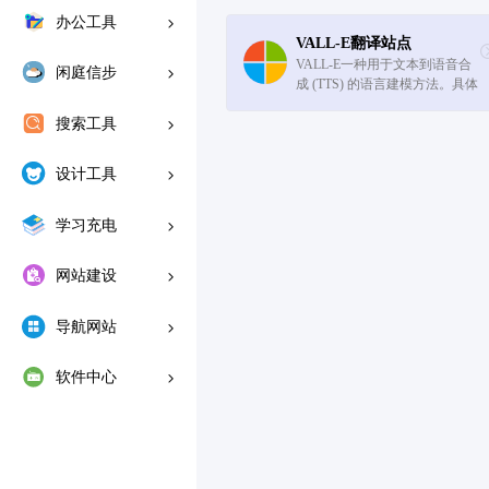
办公工具
VALL-E翻译站点
VALL-E一种用于文本到语音合
闲庭信步
成 (TTS) 的语言建模方法。具体
来说，我们使用从现成的神经音
搜索工具
频编解码器模型派生的离散代码
来训练神经编解码器语言模型
（称为 VALL-E），并将 TTS 视
设计工具
为...
学习充电
网站建设
导航网站
软件中心