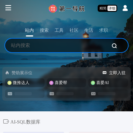
精简
详细
站内
搜索
工具
社区
生活
求职
赞助展示位
立即入驻
微推达人
喜爱帮
喜爱AI
AI-SQL数据库