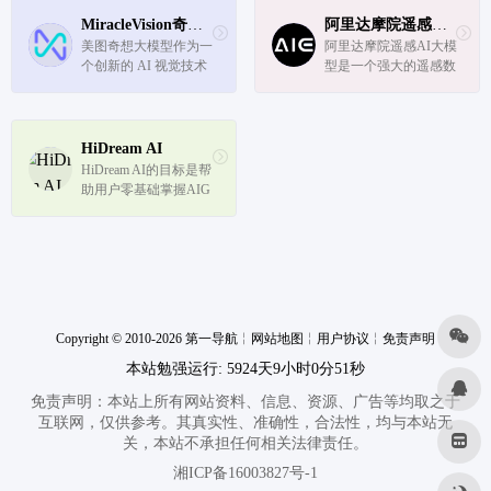
MiracleVision奇想智能
阿里达摩院遥感AI大模型
美图奇想大模型作为一
阿里达摩院遥感AI大模
个创新的 AI 视觉技术
型是一个强大的遥感数
平台，通过其强大的图
据处理和分析平台，它
像生成能力，为用户提
通过提供丰富的数据资
供了一个高效、多用途
源、先进的AI工具和灵
的创意工具。
活的开发环境，为地球
HiDream AI
科学研究、环境监测、
HiDream AI的目标是帮
农业管理等领域提供了
助用户零基础掌握AIG
有力的...
C的一站式能力，唤醒
创造力、赋予作品生命
感和价值感，同时解放
生产力，提升全流程工
作效率。
Copyright © 2010-2026 第一导航
╎
网站地图
╎
用户协议
╎
免责声明
本站勉强运行: 5924天9小时0分51秒
免责声明：本站上所有网站资料、信息、资源、广告等均取之于
互联网，仅供参考。其真实性、准确性，合法性，均与本站无
关，本站不承担任何相关法律责任。
湘ICP备16003827号-1