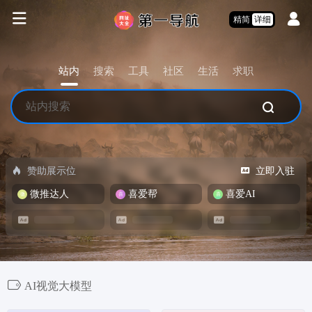
精简
详细
站内
搜索
工具
社区
生活
求职
赞助展示位
立即入驻
微推达人
喜爱帮
喜爱AI
AI视觉大模型