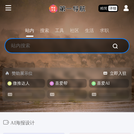
精简
详细
站内
搜索
工具
社区
生活
求职
赞助展示位
立即入驻
微推达人
喜爱帮
喜爱AI
AI海报设计