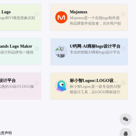
Logo
Mojomox
ogo和VI视觉形象识别
Mojomox是一个在线logo制作器
和品牌套件创造者，允许用户创
建极简风格的标志和完整的品牌
套件。它提供了一个专业的标志
制作工具，提供了广泛的设计理
念，并能够使用大量的字体和
rands Logo Maker
U钙网-AI商标logo设计平台
符...
go设计到品牌包一键搞
专业的智能AI商标logo设计平台
23设计平台
标小智Logosc:LOGO设计神器
惠的AI设计LOGO服
标小智Logosc是一款专业的AI智
能设计工具，以LOGO商标设计
生成为核心功能。此外，它还提
供名片、海报、头像、印章等图
像的智能生成和处理服务。产品
特点包括提供专业的AI设计辅
助...
免责声明